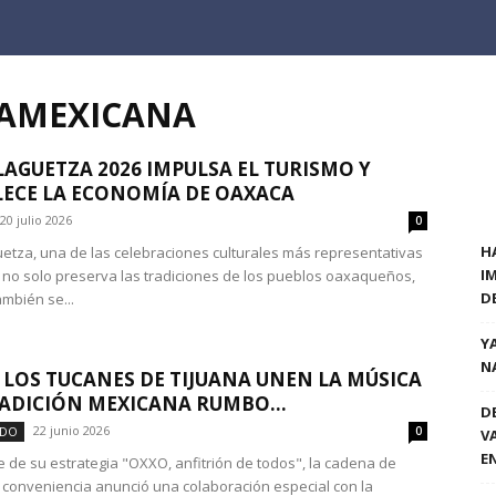
RAMEXICANA
LAGUETZA 2026 IMPULSA EL TURISMO Y
ECE LA ECONOMÍA DE OAXACA
20 julio 2026
0
H
etza, una de las celebraciones culturales más representativas
I
 no solo preserva las tradiciones de los pueblos oaxaqueños,
D
ambién se...
Y
N
 LOS TUCANES DE TIJUANA UNEN LA MÚSICA
RADICIÓN MEXICANA RUMBO...
D
22 junio 2026
ADO
0
V
E
 de su estrategia "OXXO, anfitrión de todos", la cadena de
 conveniencia anunció una colaboración especial con la