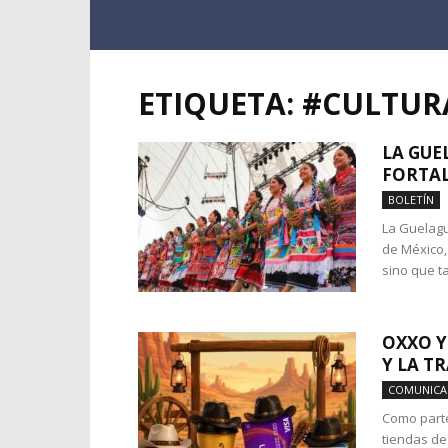
ETIQUETA: #CULTU
LA GUE
FORTAL
BOLETÍN
La Guelagu
de México,
sino que t
OXXO Y
Y LA T
COMUNIC
Como parte
tiendas de