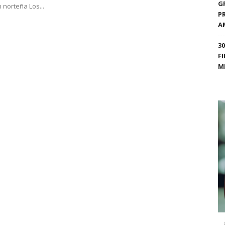
G
 norteña Los...
P
A
3
F
M