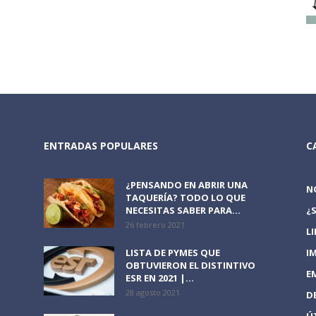
ENTRADAS POPULARES
C
¿PENSANDO EN ABRIR UNA
N
TAQUERÍA? TODO LO QUE
NECESITAS SABER PARA...
¿
26 febrero 2021
L
LISTA DE PYMES QUE
I
OBTUVIERON EL DISTINTIVO
E
ESR EN 2021 |...
28 agosto 2021
D