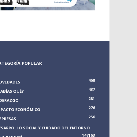
ATEGORÍA POPULAR
468
OVEDADES
437
SABÍAS QUÉ?
281
IDERAZGO
276
MPACTO ECONÓMICO
256
MPRESAS
ESARROLLO SOCIAL Y CUIDADO DEL ENTORNO
147
163