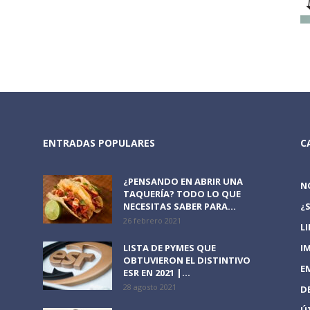
ENTRADAS POPULARES
C
¿PENSANDO EN ABRIR UNA
N
TAQUERÍA? TODO LO QUE
NECESITAS SABER PARA...
¿
26 febrero 2021
L
LISTA DE PYMES QUE
I
OBTUVIERON EL DISTINTIVO
E
ESR EN 2021 |...
28 agosto 2021
D