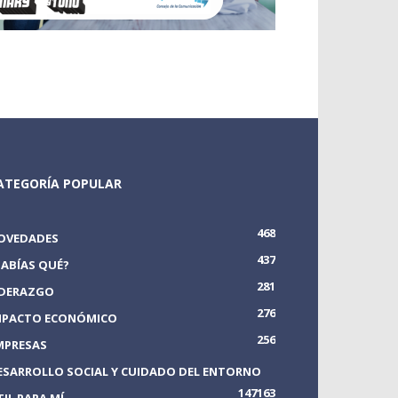
ATEGORÍA POPULAR
468
OVEDADES
437
SABÍAS QUÉ?
281
IDERAZGO
276
MPACTO ECONÓMICO
256
MPRESAS
ESARROLLO SOCIAL Y CUIDADO DEL ENTORNO
147
163