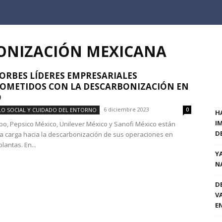
BONIZACIÓN MEXICANA
ORBES LÍDERES EMPRESARIALES
OMETIDOS CON LA DESCARBONIZACIÓN EN
O
6 diciembre 2023
O SOCIAL Y CUIDADO DEL ENTORNO
0
H
I
o, Pepsico México, Unilever México y Sanofi México están
D
la carga hacia la descarbonización de sus operaciones en
plantas. En...
Y
N
D
V
E