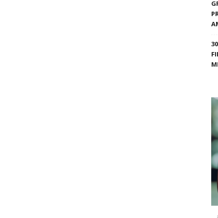
G
P
A
3
F
M