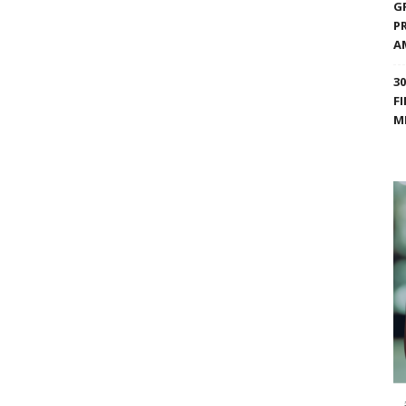
G
P
A
3
F
M