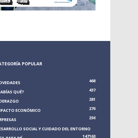
ATEGORÍA POPULAR
468
OVEDADES
437
SABÍAS QUÉ?
281
IDERAZGO
276
MPACTO ECONÓMICO
256
MPRESAS
ESARROLLO SOCIAL Y CUIDADO DEL ENTORNO
147
163