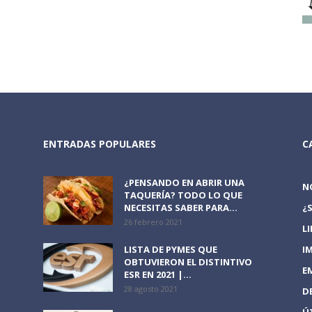
ENTRADAS POPULARES
C
¿PENSANDO EN ABRIR UNA
N
TAQUERÍA? TODO LO QUE
NECESITAS SABER PARA...
¿
26 febrero 2021
L
LISTA DE PYMES QUE
I
OBTUVIERON EL DISTINTIVO
E
ESR EN 2021 |...
28 agosto 2021
D