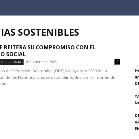
IAS SOSTENIBLES
E REITERA SU COMPROMISO CON EL
O SOCIAL
4 septiembre 2023
LO PERSONAL
0
H
vos de Desarrollo Sostenible (ODS) y la Agenda 2030 de la
I
ón de las Naciones Unidas están alineados con el Informe de
D
dad...
Y
N
D
V
E