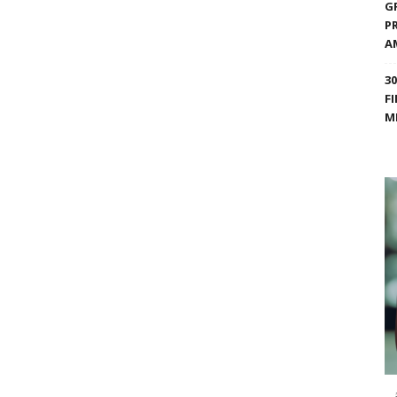
G
P
A
3
F
M