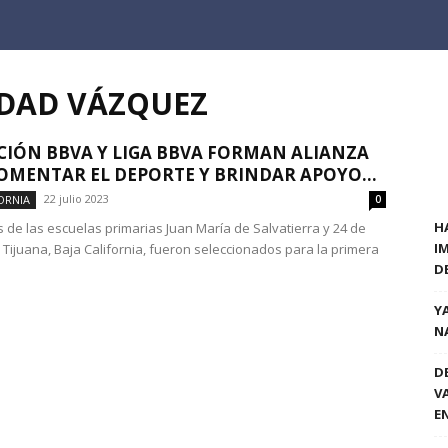
EDAD VÁZQUEZ
IÓN BBVA Y LIGA BBVA FORMAN ALIANZA
OMENTAR EL DEPORTE Y BRINDAR APOYO...
22 julio 2023
ORNIA
0
H
 de las escuelas primarias Juan María de Salvatierra y 24 de
I
 Tijuana, Baja California, fueron seleccionados para la primera
D
Y
N
D
V
E