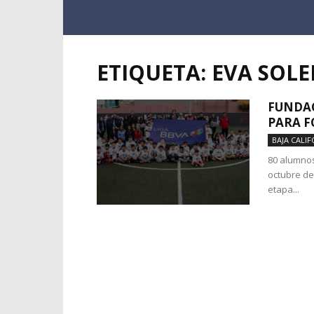
ETIQUETA: EVA SOL
FUNDAC
PARA F
BAJA CALIF
80 alumnos
octubre de
etapa...