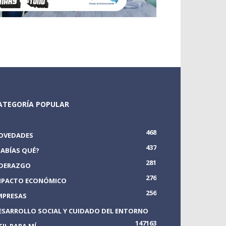
ATEGORÍA POPULAR
468
OVEDADES
437
SABÍAS QUÉ?
281
IDERAZGO
276
MPACTO ECONÓMICO
256
MPRESAS
ESARROLLO SOCIAL Y CUIDADO DEL ENTORNO
147
163