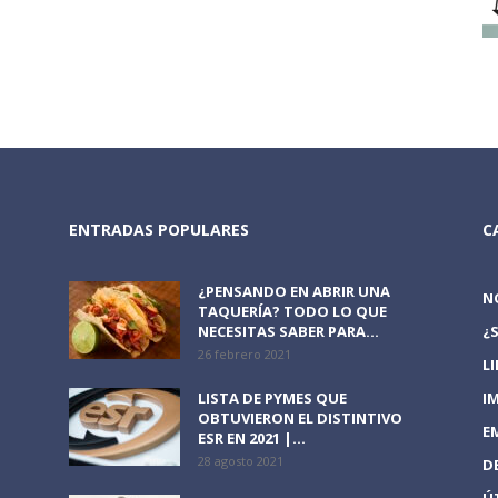
ENTRADAS POPULARES
C
¿PENSANDO EN ABRIR UNA
N
TAQUERÍA? TODO LO QUE
NECESITAS SABER PARA...
¿
26 febrero 2021
L
LISTA DE PYMES QUE
I
OBTUVIERON EL DISTINTIVO
E
ESR EN 2021 |...
28 agosto 2021
D