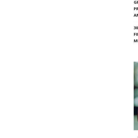
G
P
A
3
F
M