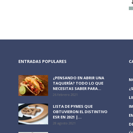
ENTRADAS POPULARES
C
¿PENSANDO EN ABRIR UNA
N
TAQUERÍA? TODO LO QUE
NECESITAS SABER PARA...
¿
26 febrero 2021
L
LISTA DE PYMES QUE
I
OBTUVIERON EL DISTINTIVO
E
ESR EN 2021 |...
28 agosto 2021
D