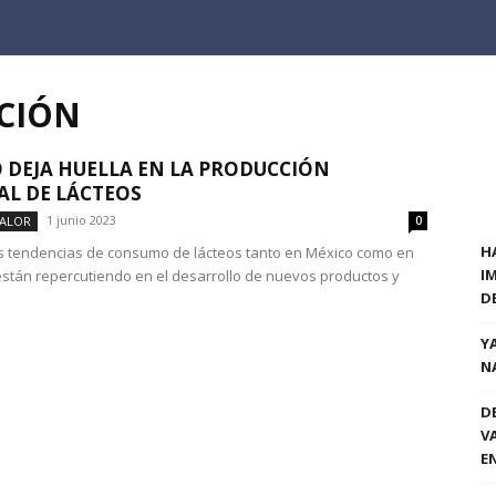
ACIÓN
 DEJA HUELLA EN LA PRODUCCIÓN
L DE LÁCTEOS
1 junio 2023
VALOR
0
H
 tendencias de consumo de lácteos tanto en México como en
I
stán repercutiendo en el desarrollo de nuevos productos y
D
Y
N
D
V
E