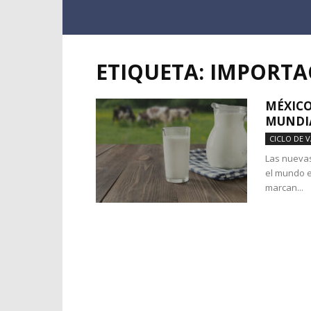
ETIQUETA: IMPORT
MÉXICO
MUNDIA
CICLO DE 
Las nuevas
el mundo e
marcan...