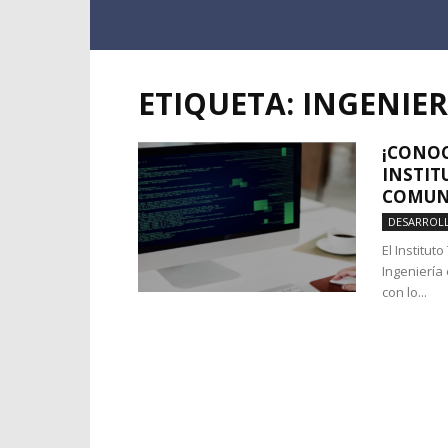
ETIQUETA: INGENI
¡CONOC
INSTIT
COMUN
DESARROL
El Institut
Ingeniería
con lo...