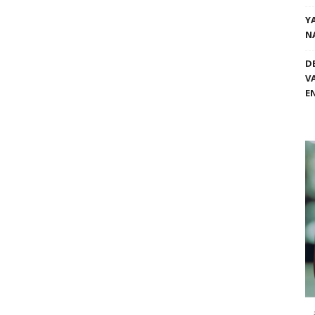
Y
N
D
V
E