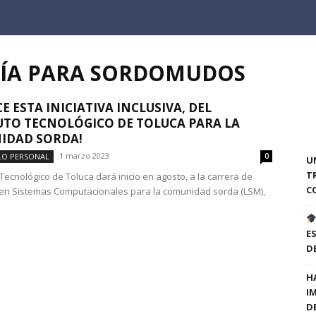
ERÍA PARA SORDOMUDOS
E ESTA INICIATIVA INCLUSIVA, DEL
UTO TECNOLÓGICO DE TOLUCA PARA LA
IDAD SORDA!
1 marzo 2023
LO PERSONAL
0
U
T
o Tecnológico de Toluca dará inicio en agosto, a la carrera de
C
 en Sistemas Computacionales para la comunidad sorda (LSM),
E
D
H
I
D