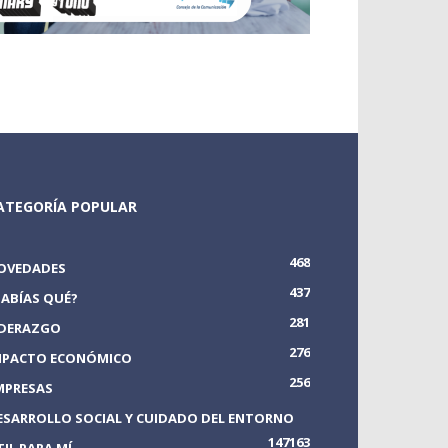
ATEGORÍA POPULAR
468
OVEDADES
437
SABÍAS QUÉ?
281
IDERAZGO
276
MPACTO ECONÓMICO
256
MPRESAS
ESARROLLO SOCIAL Y CUIDADO DEL ENTORNO
147
163