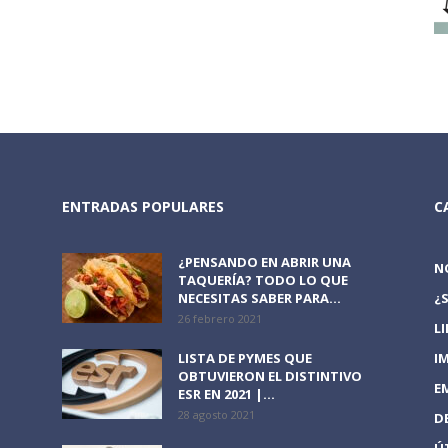
ENTRADAS POPULARES
C
¿PENSANDO EN ABRIR UNA
N
TAQUERÍA? TODO LO QUE
NECESITAS SABER PARA...
¿
26 febrero 2021
L
LISTA DE PYMES QUE
I
OBTUVIERON EL DISTINTIVO
E
ESR EN 2021 |...
28 agosto 2021
D