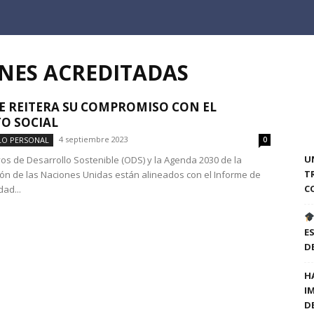
ONES ACREDITADAS
E REITERA SU COMPROMISO CON EL
O SOCIAL
4 septiembre 2023
LO PERSONAL
0
U
vos de Desarrollo Sostenible (ODS) y la Agenda 2030 de la
T
ón de las Naciones Unidas están alineados con el Informe de
C
dad...
E
D
H
I
D