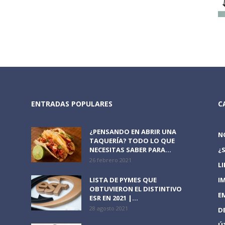
ENTRADAS POPULARES
C
¿PENSANDO EN ABRIR UNA
N
TAQUERÍA? TODO LO QUE
NECESITAS SABER PARA...
¿
26 febrero 2021
L
LISTA DE PYMES QUE
I
OBTUVIERON EL DISTINTIVO
E
ESR EN 2021 |...
28 agosto 2021
D