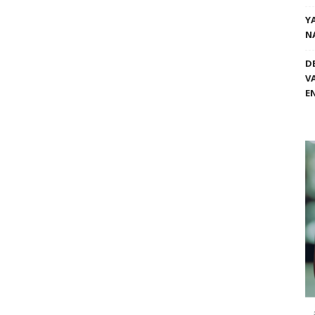
Y
N
D
V
E