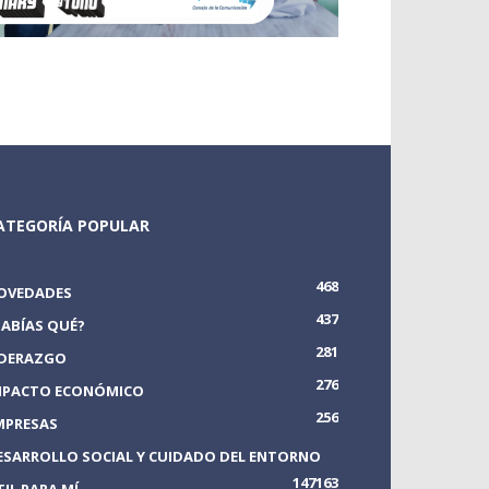
ATEGORÍA POPULAR
468
OVEDADES
437
SABÍAS QUÉ?
281
IDERAZGO
276
MPACTO ECONÓMICO
256
MPRESAS
ESARROLLO SOCIAL Y CUIDADO DEL ENTORNO
147
163