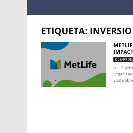
ETIQUETA: INVERSI
METLIF
IMPACT
DESARROL
Los Objeti
Organizaci
Sostenibili