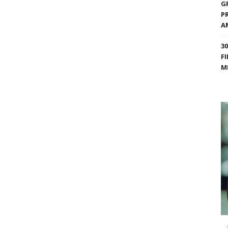
G
P
A
3
F
M