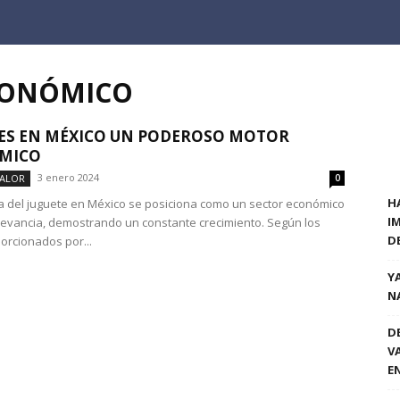
ECONÓMICO
ES EN MÉXICO UN PODEROSO MOTOR
MICO
3 enero 2024
VALOR
0
H
ia del juguete en México se posiciona como un sector económico
I
levancia, demostrando un constante crecimiento. Según los
D
orcionados por...
Y
N
D
V
E