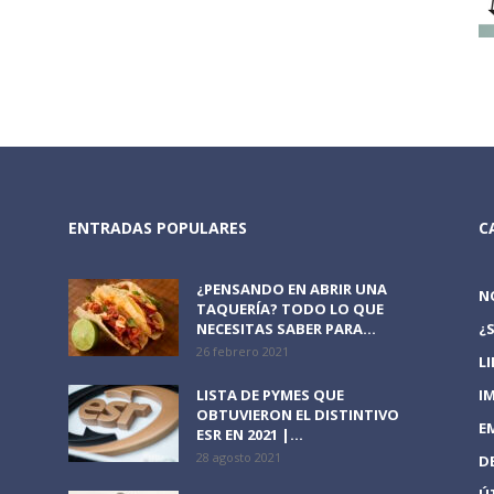
ENTRADAS POPULARES
C
¿PENSANDO EN ABRIR UNA
N
TAQUERÍA? TODO LO QUE
NECESITAS SABER PARA...
¿
26 febrero 2021
L
LISTA DE PYMES QUE
I
OBTUVIERON EL DISTINTIVO
E
ESR EN 2021 |...
28 agosto 2021
D