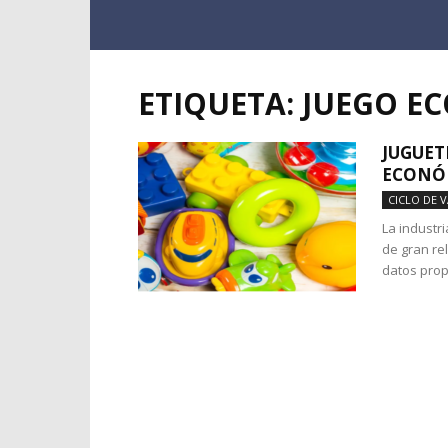
ETIQUETA: JUEGO 
JUGUET
ECONÓ
CICLO DE 
La industr
de gran re
datos prop