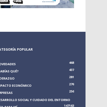
ATEGORÍA POPULAR
468
OVEDADES
437
SABÍAS QUÉ?
281
IDERAZGO
276
MPACTO ECONÓMICO
256
MPRESAS
ESARROLLO SOCIAL Y CUIDADO DEL ENTORNO
147
163