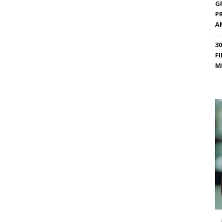
G
P
A
3
F
M