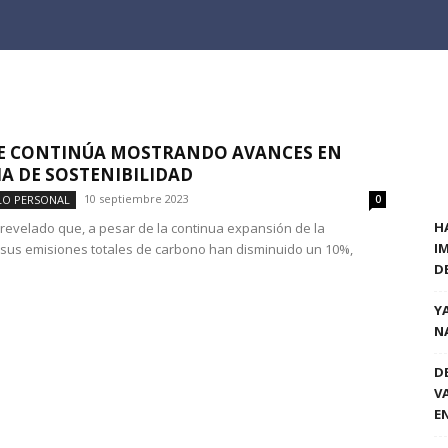
E CONTINÚA MOSTRANDO AVANCES EN
A DE SOSTENIBILIDAD
10 septiembre 2023
LO PERSONAL
0
H
revelado que, a pesar de la continua expansión de la
I
sus emisiones totales de carbono han disminuido un 10%,
D
Y
N
D
V
E