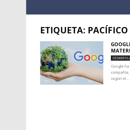
ETIQUETA: PACÍFICO
GOOGL
MATERI
DESARROL
Google ha 
compañía, 
según el...