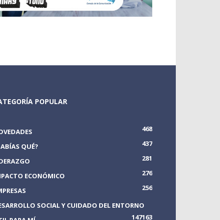
ATEGORÍA POPULAR
468
OVEDADES
437
SABÍAS QUÉ?
281
IDERAZGO
276
MPACTO ECONÓMICO
256
MPRESAS
ESARROLLO SOCIAL Y CUIDADO DEL ENTORNO
147
163