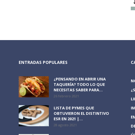
ENTRADAS POPULARES
C
¿PENSANDO EN ABRIR UNA
N
TAQUERÍA? TODO LO QUE
NECESITAS SABER PARA...
¿
26 febrero 2021
L
LISTA DE PYMES QUE
I
OBTUVIERON EL DISTINTIVO
E
ESR EN 2021 |...
28 agosto 2021
D