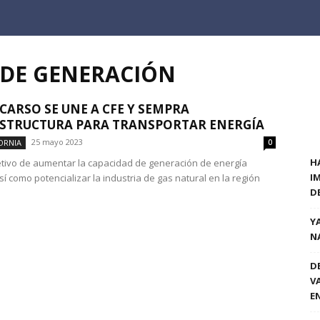
 DE GENERACIÓN
CARSO SE UNE A CFE Y SEMPRA
STRUCTURA PARA TRANSPORTAR ENERGÍA
25 mayo 2023
ORNIA
0
H
etivo de aumentar la capacidad de generación de energía
I
así como potencializar la industria de gas natural en la región
D
Y
N
D
V
E