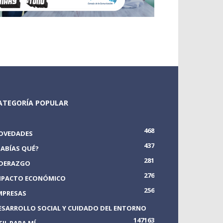
ATEGORÍA POPULAR
468
OVEDADES
437
SABÍAS QUÉ?
281
IDERAZGO
276
MPACTO ECONÓMICO
256
MPRESAS
ESARROLLO SOCIAL Y CUIDADO DEL ENTORNO
147
163