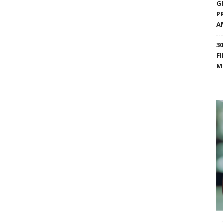
G
P
A
3
F
M