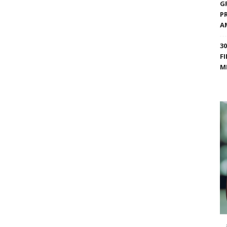
G
P
A
3
F
M