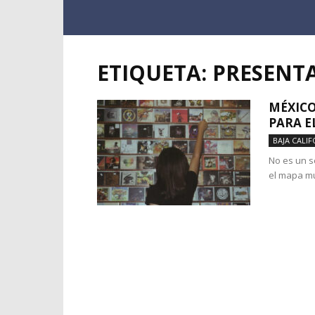
ETIQUETA: PRESENT
MÉXICO
PARA E
BAJA CALIF
No es un s
el mapa mu