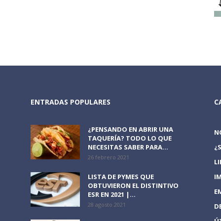
ENTRADAS POPULARES
C
¿PENSANDO EN ABRIR UNA
N
TAQUERÍA? TODO LO QUE
NECESITAS SABER PARA...
¿
26 febrero 2021
L
LISTA DE PYMES QUE
I
OBTUVIERON EL DISTINTIVO
E
ESR EN 2021 |...
28 agosto 2021
D