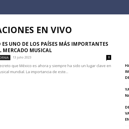
ACIONES EN VIVO
 ES UNO DE LOS PAÍSES MÁS IMPORTANTES
L MERCADO MUSICAL
13 julio 2023
ORNIA
0
H
ecreto que México es ahora y siempre ha sido un lugar clave en
I
sical mundial. La importancia de este...
D
Y
N
D
V
E