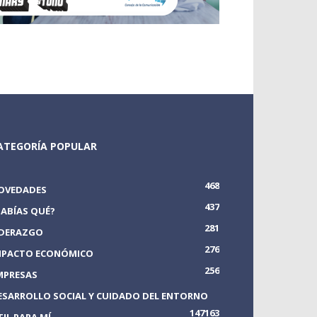
ATEGORÍA POPULAR
468
OVEDADES
437
SABÍAS QUÉ?
281
IDERAZGO
276
MPACTO ECONÓMICO
256
MPRESAS
ESARROLLO SOCIAL Y CUIDADO DEL ENTORNO
147
163