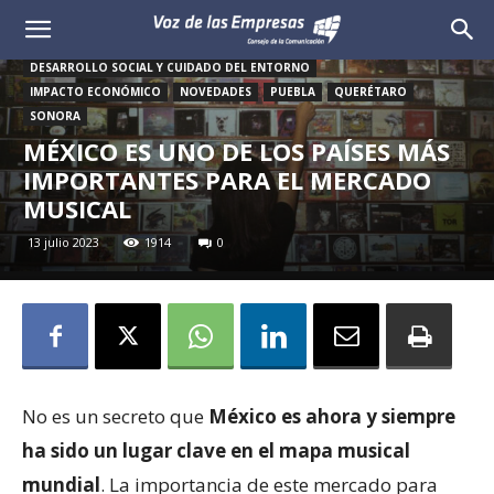
Voz
REGIÓN
BAJA CALIFORNIA
CIUDAD DE MÉXICO
DESARROLLO SOCIAL Y CUIDADO DEL ENTORNO
de
IMPACTO ECONÓMICO
NOVEDADES
PUEBLA
QUERÉTARO
SONORA
las
MÉXICO ES UNO DE LOS PAÍSES MÁS
IMPORTANTES PARA EL MERCADO
Empresas
MUSICAL
13 julio 2023
1914
0
No es un secreto que
México es ahora y siempre
ha sido un lugar clave en el mapa musical
mundial
. La importancia de este mercado para