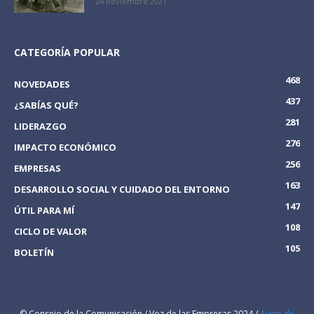
24 noviembre 2021
CATEGORÍA POPULAR
468
NOVEDADES
437
¿SABÍAS QUÉ?
281
LIDERAZGO
276
IMPACTO ECONÓMICO
256
EMPRESAS
163
DESARROLLO SOCIAL Y CUIDADO DEL ENTORNO
147
ÚTIL PARA MÍ
108
CICLO DE VALOR
105
BOLETÍN
© Consejo de la Comunicación / Voz de las Empresas 2024 /
Aviso de