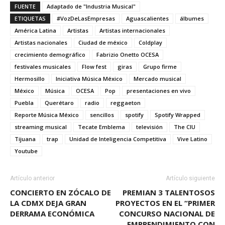
FUENTE
Adaptado de "Industria Musical"
ETIQUETAS
#VozDeLasEmpresas
Aguascalientes
álbumes
América Latina
Artistas
Artistas internacionales
Artistas nacionales
Ciudad de méxico
Coldplay
crecimiento demográfico
Fabrizio Onetto OCESA
festivales musicales
Flow fest
giras
Grupo firme
Hermosillo
Iniciativa Música México
Mercado musical
México
Música
OCESA
Pop
presentaciones en vivo
Puebla
Querétaro
radio
reggaeton
Reporte Música México
sencillos
spotify
Spotify Wrapped
streaming musical
Tecate Emblema
televisión
The CIU
Tijuana
trap
Unidad de Inteligencia Competitiva
Vive Latino
Youtube
Artículo anterior
Artículo siguiente
CONCIERTO EN ZÓCALO DE
PREMIAN 3 TALENTOSOS
LA CDMX DEJA GRAN
PROYECTOS EN EL “PRIMER
DERRAMA ECONÓMICA
CONCURSO NACIONAL DE
EMPRENDIMIENTO CON