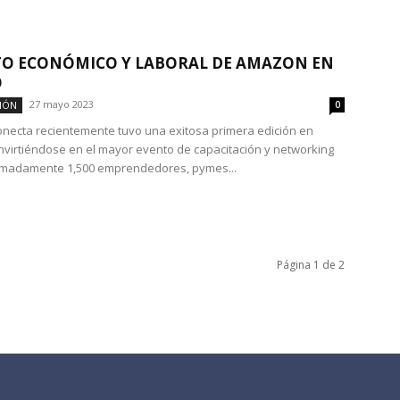
O ECONÓMICO Y LABORAL DE AMAZON EN
O
27 mayo 2023
IÓN
0
ecta recientemente tuvo una exitosa primera edición en
nvirtiéndose en el mayor evento de capacitación y networking
imadamente 1,500 emprendedores, pymes...
Página 1 de 2