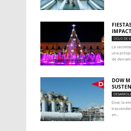
FIESTA
IMPAC
CICLO DE 
La secreta
una prósp
de derrama
DOW MÉ
SUSTEN
DESARROLL
Dow, la em
trascenden
en...