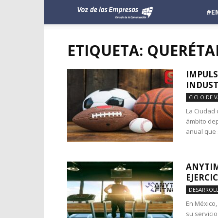
Voz
#E
de
ETIQUETA: QUERÉT
las
IMPULS
INDUST
Empresas
CICLO DE 
La Ciudad 
ámbito dep
anual que 
ANYTIM
EJERCI
DESARROL
En México,
su servicio