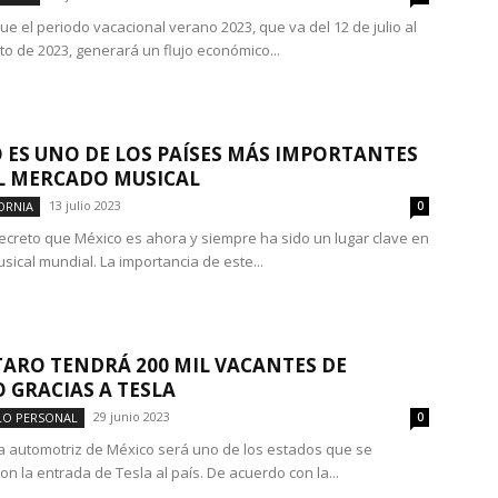
ue el periodo vacacional verano 2023, que va del 12 de julio al
to de 2023, generará un flujo económico...
 ES UNO DE LOS PAÍSES MÁS IMPORTANTES
L MERCADO MUSICAL
13 julio 2023
ORNIA
0
ecreto que México es ahora y siempre ha sido un lugar clave en
sical mundial. La importancia de este...
ARO TENDRÁ 200 MIL VACANTES DE
 GRACIAS A TESLA
29 junio 2023
LO PERSONAL
0
ia automotriz de México será uno de los estados que se
on la entrada de Tesla al país. De acuerdo con la...