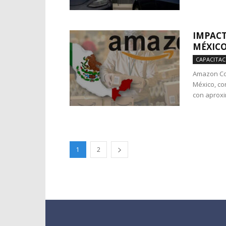
IMPACT
MÉXIC
CAPACITAC
Amazon Con
México, co
con aprox
1
2