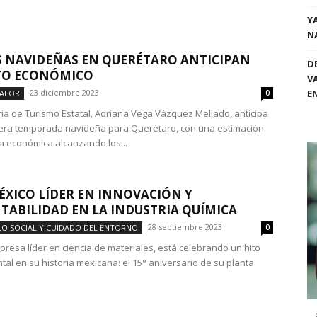
Y
N
S NAVIDEÑAS EN QUERÉTARO ANTICIPAN
D
TO ECONÓMICO
V
23 diciembre 2023
E
VALOR
0
ria de Turismo Estatal, Adriana Vega Vázquez Mellado, anticipa
era temporada navideña para Querétaro, con una estimación
 económica alcanzando los...
XICO LÍDER EN INNOVACIÓN Y
TABILIDAD EN LA INDUSTRIA QUÍMICA
28 septiembre 2023
O SOCIAL Y CUIDADO DEL ENTORNO
0
presa líder en ciencia de materiales, está celebrando un hito
tal en su historia mexicana: el 15° aniversario de su planta