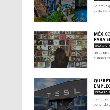
Se prevé q
27 de agos
MÉXICO
PARA E
BAJA CALIF
No es un s
el mapa mu
QUERÉT
EMPLEO
DESARROL
La industr
beneficie c