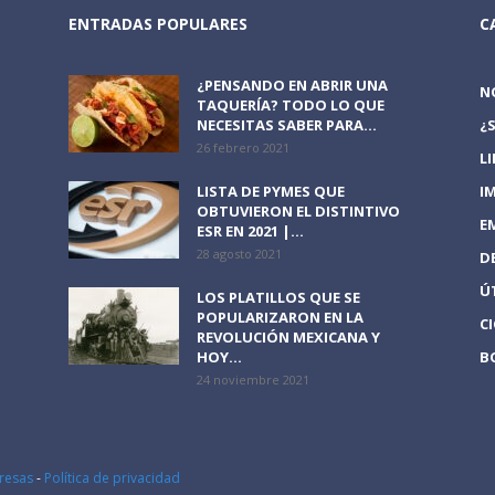
ENTRADAS POPULARES
C
¿PENSANDO EN ABRIR UNA
N
TAQUERÍA? TODO LO QUE
NECESITAS SABER PARA...
¿
26 febrero 2021
L
LISTA DE PYMES QUE
I
OBTUVIERON EL DISTINTIVO
E
ESR EN 2021 |...
28 agosto 2021
D
Ú
LOS PLATILLOS QUE SE
POPULARIZARON EN LA
C
REVOLUCIÓN MEXICANA Y
HOY...
B
24 noviembre 2021
resas
-
Política de privacidad