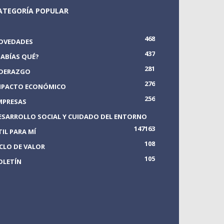
ATEGORÍA POPULAR
468
OVEDADES
437
SABÍAS QUÉ?
281
IDERAZGO
276
MPACTO ECONÓMICO
256
MPRESAS
ESARROLLO SOCIAL Y CUIDADO DEL ENTORNO
147
163
TIL PARA MÍ
108
ICLO DE VALOR
105
OLETÍN