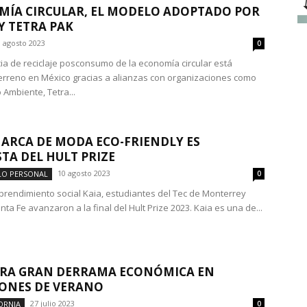
ÍA CIRCULAR, EL MODELO ADOPTADO POR
Y TETRA PAK
 agosto 2023
0
ia de reciclaje posconsumo de la economía circular está
rreno en México gracias a alianzas con organizaciones como
 Ambiente, Tetra...
MARCA DE MODA ECO-FRIENDLY ES
STA DEL HULT PRIZE
10 agosto 2023
LO PERSONAL
0
rendimiento social Kaia, estudiantes del Tec de Monterrey
a Fe avanzaron a la final del Hult Prize 2023. Kaia es una de...
ERA GRAN DERRAMA ECONÓMICA EN
ONES DE VERANO
27 julio 2023
ORNIA
0