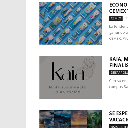
ECONOM
CEMEX 
18
CEMEX
La tendenc
ganando te
CEMEX, Pro
KAIA, 
FINALI
DESARROL
Con su emp
campus Sant
SE ESP
VACACI
BAJA CALIF