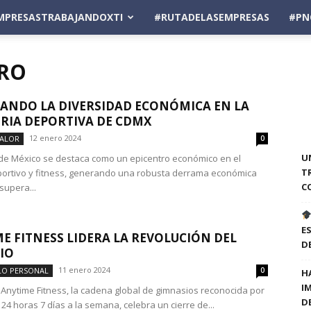
MPRESASTRABAJANDOXTI
#RUTADELASEMPRESAS
#PN
ARO
ANDO LA DIVERSIDAD ECONÓMICA EN LA
RIA DEPORTIVA DE CDMX
12 enero 2024
VALOR
0
U
de México se destaca como un epicentro económico en el
T
ortivo y fitness, generando una robusta derrama económica
C
supera...
E
E FITNESS LIDERA LA REVOLUCIÓN DEL
D
CIO
11 enero 2024
LO PERSONAL
0
H
I
 Anytime Fitness, la cadena global de gimnasios reconocida por
D
 24 horas 7 días a la semana, celebra un cierre de...