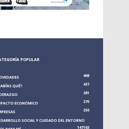
ATEGORÍA POPULAR
468
OVEDADES
437
SABÍAS QUÉ?
281
IDERAZGO
276
MPACTO ECONÓMICO
256
MPRESAS
ESARROLLO SOCIAL Y CUIDADO DEL ENTORNO
147
163