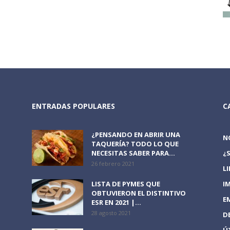
ENTRADAS POPULARES
C
¿PENSANDO EN ABRIR UNA
N
TAQUERÍA? TODO LO QUE
NECESITAS SABER PARA...
¿
26 febrero 2021
L
LISTA DE PYMES QUE
I
OBTUVIERON EL DISTINTIVO
E
ESR EN 2021 |...
28 agosto 2021
D