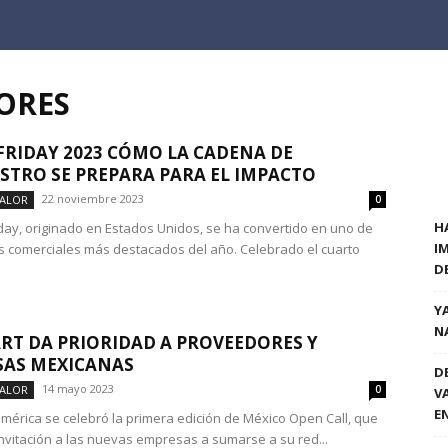
ORES
FRIDAY 2023 CÓMO LA CADENA DE
STRO SE PREPARA PARA EL IMPACTO
22 noviembre 2023
VALOR
0
H
riday, originado en Estados Unidos, se ha convertido en uno de
I
s comerciales más destacados del año. Celebrado el cuarto
D
Y
N
T DA PRIORIDAD A PROVEEDORES Y
SAS MEXICANAS
D
14 mayo 2023
VALOR
0
V
E
mérica se celebró la primera edición de México Open Call, que
nvitación a las nuevas empresas a sumarse a su red...