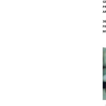
G
P
A
3
F
M