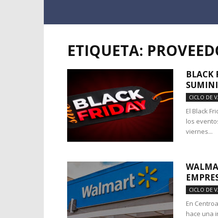
ETIQUETA: PROVEED
BLACK 
SUMINI
CICLO DE 
El Black F
los evento
viernes...
WALMAR
EMPRE
CICLO DE 
En Centroa
hace una i