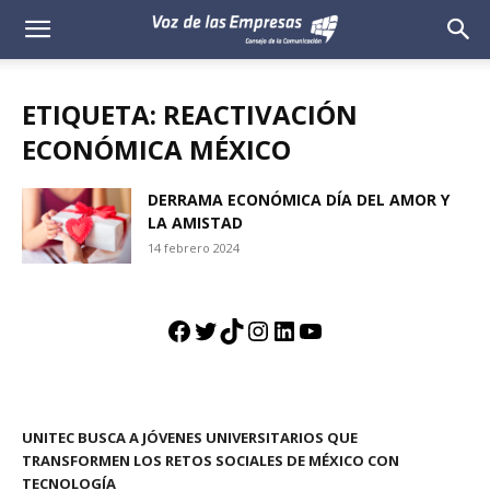
Voz
de
ETIQUETA: REACTIVACIÓN
las
ECONÓMICA MÉXICO
Empresas
DERRAMA ECONÓMICA DÍA DEL AMOR Y
LA AMISTAD
14 febrero 2024
Facebook
Twitter
TikTok
Instagram
LinkedIn
YouTube
UNITEC BUSCA A JÓVENES UNIVERSITARIOS QUE
TRANSFORMEN LOS RETOS SOCIALES DE MÉXICO CON
TECNOLOGÍA