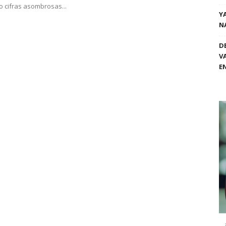
 cifras asombrosas...
Y
N
D
V
E