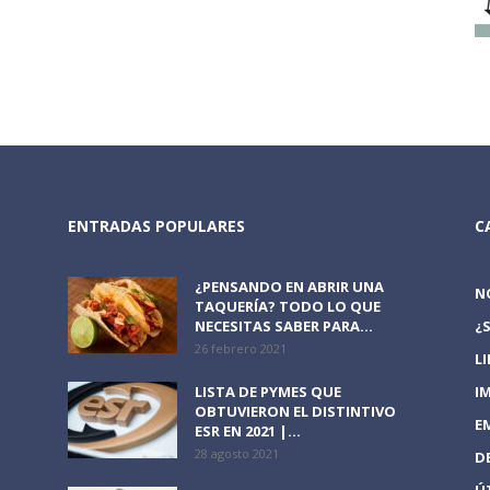
ENTRADAS POPULARES
C
¿PENSANDO EN ABRIR UNA
N
TAQUERÍA? TODO LO QUE
NECESITAS SABER PARA...
¿
26 febrero 2021
L
LISTA DE PYMES QUE
I
OBTUVIERON EL DISTINTIVO
E
ESR EN 2021 |...
28 agosto 2021
D