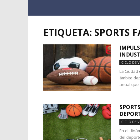
ETIQUETA: SPORTS 
IMPULS
INDUST
CICLO DE 
La Ciudad 
ámbito dep
anual que 
SPORTS
DEPORT
CICLO DE 
En el diná
del deport