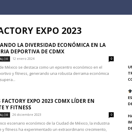
FACTORY EXPO 2023
ANDO LA DIVERSIDAD ECONÓMICA EN LA
RIA DEPORTIVA DE CDMX
12 enero 2024
VALOR
0
U
de México se destaca como un epicentro económico en el
T
ortivo y fitness, generando una robusta derrama económica
C
supera...
E
 FACTORY EXPO 2023 CDMX LÍDER EN
D
E Y FITNESS
26 diciembre 2023
VALOR
0
H
I
mico escenario económico de la Ciudad de México, la industria
D
e y fitness ha experimentado un extraordinario crecimiento,