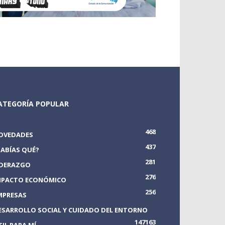
ATEGORÍA POPULAR
468
OVEDADES
437
SABÍAS QUÉ?
281
IDERAZGO
276
MPACTO ECONÓMICO
256
MPRESAS
ESARROLLO SOCIAL Y CUIDADO DEL ENTORNO
147
163