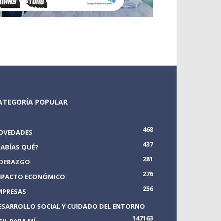
ATEGORÍA POPULAR
468
OVEDADES
437
SABÍAS QUÉ?
281
IDERAZGO
276
MPACTO ECONÓMICO
256
MPRESAS
ESARROLLO SOCIAL Y CUIDADO DEL ENTORNO
147
163