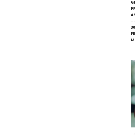
G
P
A
3
F
M