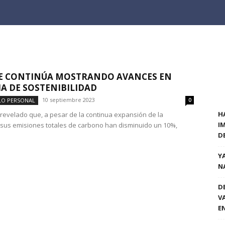
E CONTINÚA MOSTRANDO AVANCES EN
A DE SOSTENIBILIDAD
10 septiembre 2023
LO PERSONAL
0
H
revelado que, a pesar de la continua expansión de la
I
sus emisiones totales de carbono han disminuido un 10%,
D
Y
N
D
V
E