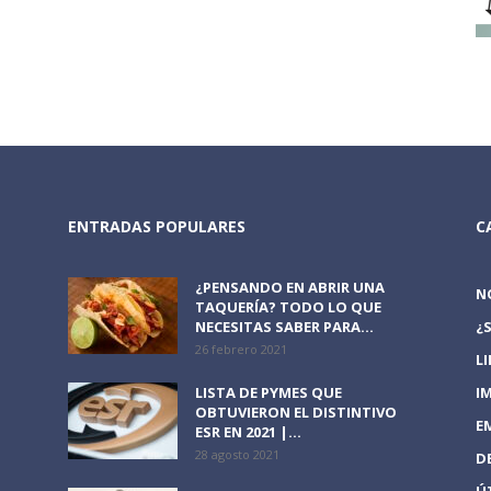
ENTRADAS POPULARES
C
¿PENSANDO EN ABRIR UNA
N
TAQUERÍA? TODO LO QUE
NECESITAS SABER PARA...
¿
26 febrero 2021
L
LISTA DE PYMES QUE
I
OBTUVIERON EL DISTINTIVO
E
ESR EN 2021 |...
28 agosto 2021
D