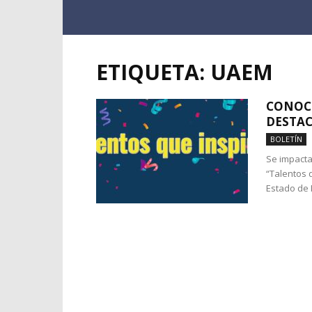
ETIQUETA: UAEM
CONOCE
DESTAC
BOLETÍN
Se impacta
“Talentos 
Estado de M