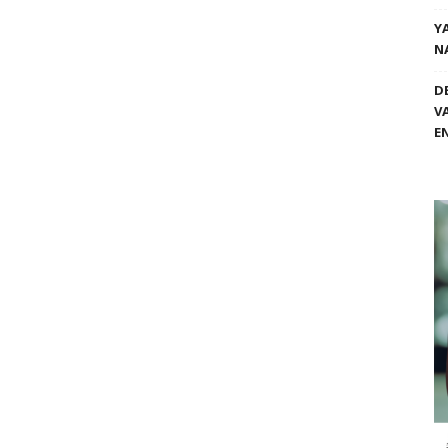
Y
N
D
V
E