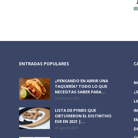
ENTRADAS POPULARES
C
¿PENSANDO EN ABRIR UNA
N
TAQUERÍA? TODO LO QUE
NECESITAS SABER PARA...
¿
26 febrero 2021
L
LISTA DE PYMES QUE
I
OBTUVIERON EL DISTINTIVO
E
ESR EN 2021 |...
28 agosto 2021
D