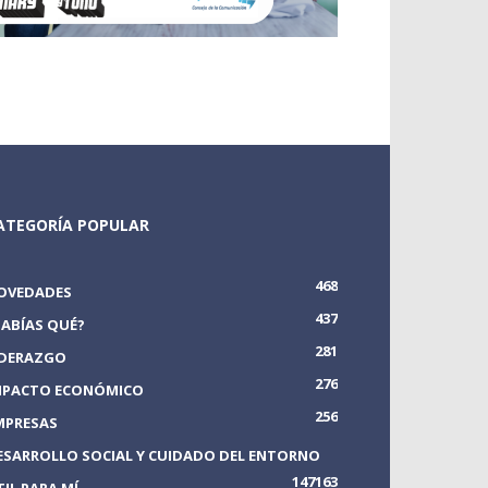
ATEGORÍA POPULAR
468
OVEDADES
437
SABÍAS QUÉ?
281
IDERAZGO
276
MPACTO ECONÓMICO
256
MPRESAS
ESARROLLO SOCIAL Y CUIDADO DEL ENTORNO
147
163