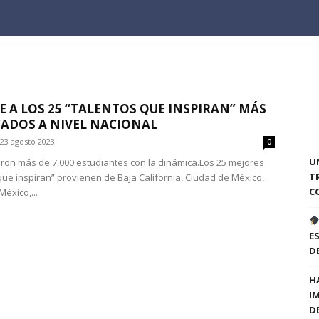
 A LOS 25 “TALENTOS QUE INSPIRAN” MÁS
ADOS A NIVEL NACIONAL
23 agosto 2023
0
U
ron más de 7,000 estudiantes con la dinámica.Los 25 mejores
T
que inspiran” provienen de Baja California, Ciudad de México,
C
éxico,...
E
D
H
I
D