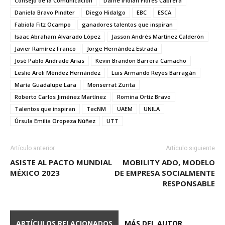
Consejo de la Comunicación
Dafne Iridian Flores Cabrera
Daniela Bravo Pindter
Diego Hidalgo
EBC
ESCA
Fabiola Fitz Ocampo
ganadores talentos que inspiran
Isaac Abraham Alvarado López
Jasson Andrés Martínez Calderón
Javier Ramírez Franco
Jorge Hernández Estrada
José Pablo Andrade Arias
Kevin Brandon Barrera Camacho
Leslie Areli Méndez Hernández
Luis Armando Reyes Barragán
María Guadalupe Lara
Monserrat Zurita
Roberto Carlos Jiménez Martínez
Romina Ortíz Bravo
Talentos que inspiran
TecNM
UAEM
UNILA
Úrsula Emilia Oropeza Núñez
UTT
Artículo anterior
Artículo siguiente
ASISTE AL PACTO MUNDIAL
MOBILITY ADO, MODELO
MÉXICO 2023
DE EMPRESA SOCIALMENTE
RESPONSABLE
ARTÍCULOS RELACIONADOS
MÁS DEL AUTOR