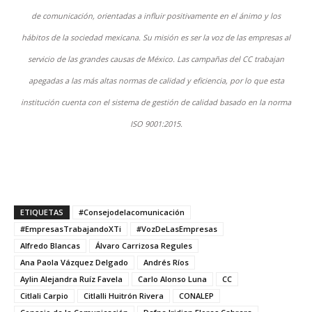
de comunicación, orientadas a influir positivamente en el ánimo y los
hábitos de la sociedad mexicana. Su misión es ser la voz de las empresas al
servicio de las grandes causas de México. Las campañas del CC trabajan
apegadas a las más altas normas de calidad y eficiencia, por lo que esta
institución cuenta con el sistema de gestión de calidad basado en la norma
ISO 9001:2015.
ETIQUETAS
#Consejodelacomunicación
#EmpresasTrabajandoXTi
#VozDeLasEmpresas
Alfredo Blancas
Álvaro Carrizosa Regules
Ana Paola Vázquez Delgado
Andrés Ríos
Aylin Alejandra Ruíz Favela
Carlo Alonso Luna
CC
Citlali Carpio
Citlalli Huitrón Rivera
CONALEP