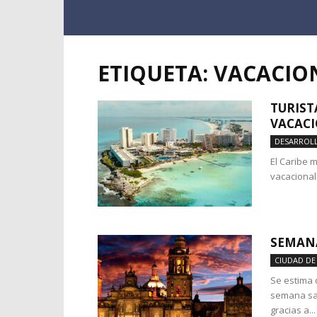
ETIQUETA: VACACIO
TURIST
VACAC
DESARROLL
El Caribe 
vacacionale
SEMAN
CIUDAD DE
Se estima 
semana sa
gracias a...