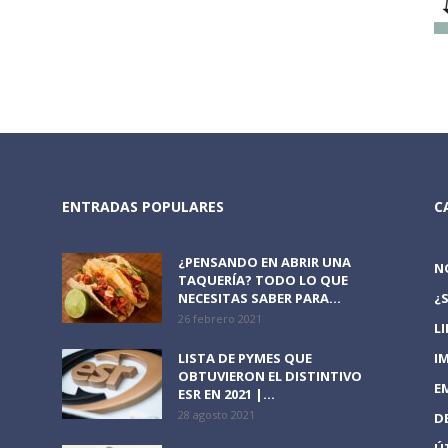
ENTRADAS POPULARES
C
¿PENSANDO EN ABRIR UNA
N
TAQUERÍA? TODO LO QUE
NECESITAS SABER PARA...
¿
26 febrero 2021
L
LISTA DE PYMES QUE
I
OBTUVIERON EL DISTINTIVO
E
ESR EN 2021 |...
28 agosto 2021
D