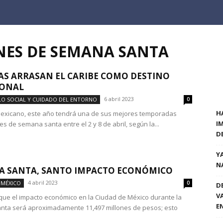
NES DE SEMANA SANTA
AS ARRASAN EL CARIBE COMO DESTINO
IONAL
6 abril 2023
O SOCIAL Y CUIDADO DEL ENTORNO
0
H
mexicano, este año tendrá una de sus mejores temporadas
I
s de semana santa entre el 2 y 8 de abril, según la...
D
Y
N
A SANTA, SANTO IMPACTO ECONÓMICO
4 abril 2023
 MÉXICO
0
D
V
que el impacto económico en la Ciudad de México durante la
E
nta será aproximadamente 11,497 millones de pesos; esto