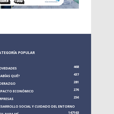
ATEGORÍA POPULAR
468
OVEDADES
437
SABÍAS QUÉ?
281
IDERAZGO
276
MPACTO ECONÓMICO
256
MPRESAS
ESARROLLO SOCIAL Y CUIDADO DEL ENTORNO
147
163