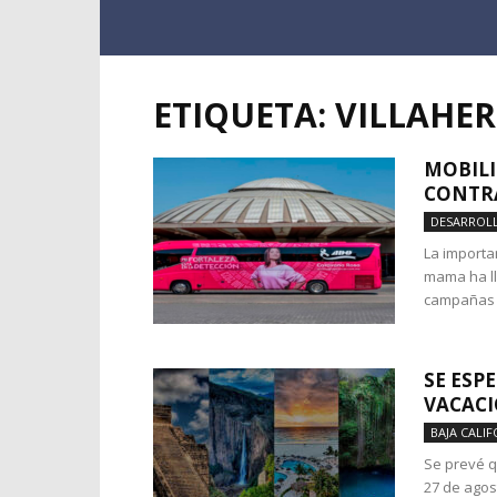
ETIQUETA: VILLAHE
MOBILI
CONTRA
DESARROLL
La importa
mama ha ll
campañas d
SE ESP
VACACI
BAJA CALIF
Se prevé q
27 de agos