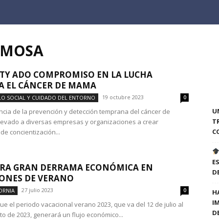
RMOSA
TY ADO COMPROMISO EN LA LUCHA
 EL CÁNCER DE MAMA
19 octubre 2023
O SOCIAL Y CUIDADO DEL ENTORNO
0
U
ncia de la prevención y detección temprana del cáncer de
T
evado a diversas empresas y organizaciones a crear
C
e concientización...
E
ERA GRAN DERRAMA ECONÓMICA EN
D
ONES DE VERANO
27 julio 2023
ORNIA
0
H
I
ue el periodo vacacional verano 2023, que va del 12 de julio al
D
to de 2023, generará un flujo económico...