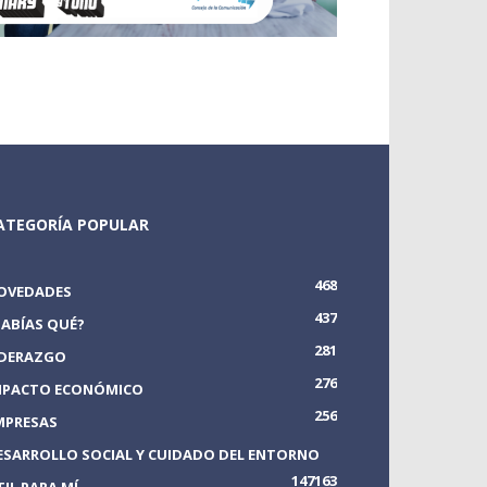
ATEGORÍA POPULAR
468
OVEDADES
437
SABÍAS QUÉ?
281
IDERAZGO
276
MPACTO ECONÓMICO
256
MPRESAS
ESARROLLO SOCIAL Y CUIDADO DEL ENTORNO
147
163