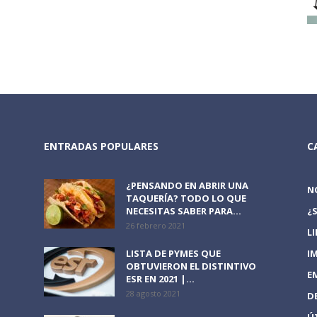
ENTRADAS POPULARES
C
¿PENSANDO EN ABRIR UNA
N
TAQUERÍA? TODO LO QUE
NECESITAS SABER PARA...
¿
26 febrero 2021
L
LISTA DE PYMES QUE
I
OBTUVIERON EL DISTINTIVO
E
ESR EN 2021 |...
28 agosto 2021
D