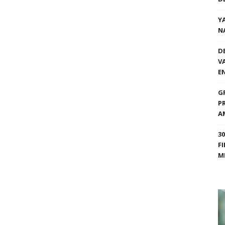
Y
N
D
V
E
G
P
A
3
F
M