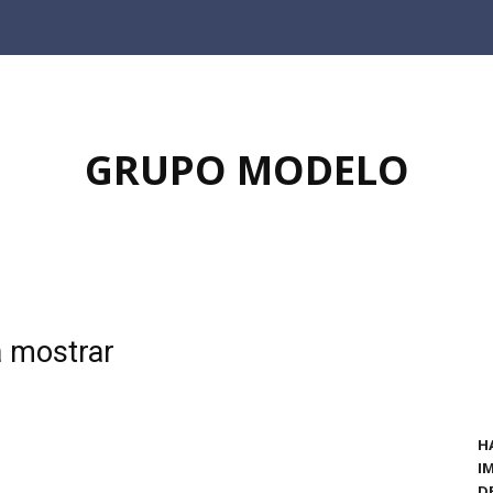
GRUPO MODELO
a mostrar
H
I
D