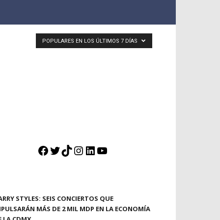
POPULARES EN LOS ÚLTIMOS 7 DÍAS
Facebook
Twitter
TikTok
Instagram
LinkedIn
YouTube
ARRY STYLES: SEIS CONCIERTOS QUE
MPULSARÁN MÁS DE 2 MIL MDP EN LA ECONOMÍA
E LA CDMX