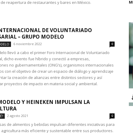
M
 de reapertura de restaurantes y bares en México.
INTERNACIONAL DE VOLUNTARIADO
ARIAL – GRUPO MODELO
6 noviembre 2022
ODELO
0
lo llevó a cabo el primer Foro Internacional de Voluntariado
l, dicho evento fue híbrido y conectó a empresas,
ones no gubernamentales (ONG’s), organismos internacionales
ios con el objetivo de crear un espacio de diálogo y aprendizaje
tar la creación de alianzas entre distintos sectores y así
r proyectos de impacto en materia social y ambiental.
 MODELO Y HEINEKEN IMPULSAN LA
ULTURA
2 agosto 2021
É?
0
as de alimentos y bebidas impulsan diferentes iniciativas para
a agricultura más eficiente y sustentable entre sus productores.