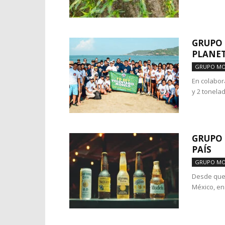
GRUPO 
PLANE
GRUPO M
En colabor
y 2 tonelad
GRUPO 
PAÍS
GRUPO M
Desde que 
México, en 