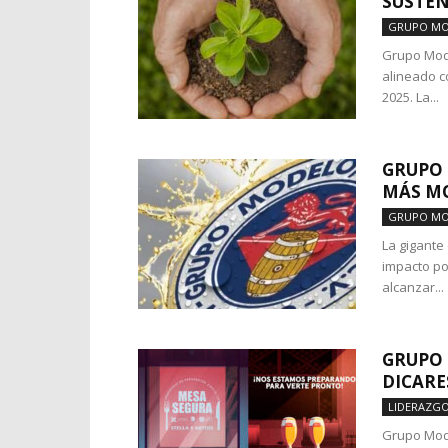
SUSTEN
GRUPO M
Grupo Mode
alineado c
2025. La...
GRUPO
MÁS MO
GRUPO M
La gigante
impacto po
alcanzar...
GRUPO 
DICARE
LIDERAZG
Grupo Mode