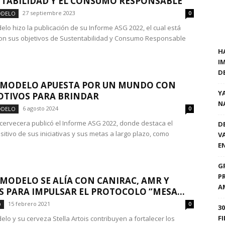
TABILIDAD Y EL CONSUMO RESPONSABLE
27 septiembre 2023
ODELO
0
lo hizo la publicación de su Informe ASG 2022, el cual está
on sus objetivos de Sustentabilidad y Consumo Responsable
H
I
D
 MODELO APUESTA POR UN MUNDO CON
Y
TIVOS PARA BRINDAR
N
6 agosto 2024
ODELO
0
 cervecera publicó el Informe ASG 2022, donde destaca el
D
sitivo de sus iniciativas y sus metas a largo plazo, como
V
E
G
P
MODELO SE ALÍA CON CANIRAC, AMR Y
A
S PARA IMPULSAR EL PROTOCOLO “MESA...
15 febrero 2021
O
0
3
F
lo y su cerveza Stella Artois contribuyen a fortalecer los