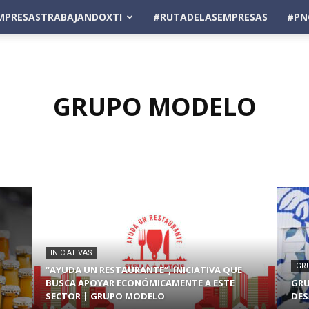
MPRESASTRABAJANDOXTI
#RUTADELASEMPRESAS
#PN
GRUPO MODELO
INICIATIVAS
GR
“AYUDA UN RESTAURANTE”, INICIATIVA QUE
BUSCA APOYAR ECONÓMICAMENTE A ESTE
GRU
SECTOR | GRUPO MODELO
DES