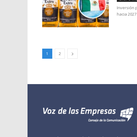
Inversión 
hacia 2027 .
1
2