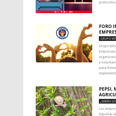
protocolos
FORO 
EMPRES
GRUPO M
Grupo Mode
Empresaria
organizaci
y voluntar
para fomen
implementa
PEPSI,
AGRIC
¿SABÍAS QU
Las empres
impulsar l