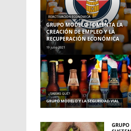
REACTIVACIÓN ECONÓMICA
GRUPO MODELO FOMENTA LA
CREACIÓN DE EMPLEO Y LA
RECUPERACIÓN ECONÓMICA
19 julio 2021
¿SABÍAS QUÉ?
GRUPO MODELO Y LA SEGURIDAD VIAL
GRUPO