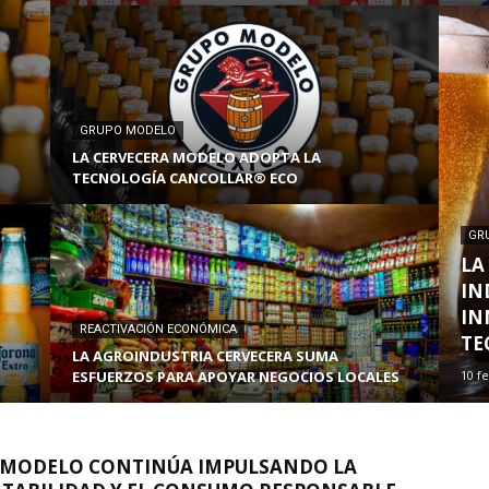
GRUPO MODELO
LA CERVECERA MODELO ADOPTA LA
TECNOLOGÍA CANCOLLAR® ECO
GR
LA
IN
IN
REACTIVACIÓN ECONÓMICA
TE
LA AGROINDUSTRIA CERVECERA SUMA
ESFUERZOS PARA APOYAR NEGOCIOS LOCALES
10 f
 MODELO CONTINÚA IMPULSANDO LA