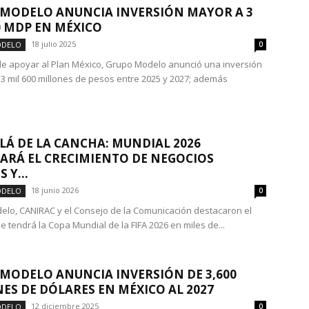
MODELO ANUNCIA INVERSIÓN MAYOR A 3
0 MDP EN MÉXICO
18 julio 2025
ODELO
0
 de apoyar al Plan México, Grupo Modelo anunció una inversión
3 mil 600 millones de pesos entre 2025 y 2027; además
LÁ DE LA CANCHA: MUNDIAL 2026
ARÁ EL CRECIMIENTO DE NEGOCIOS
 Y...
18 junio 2026
ODELO
0
lo, CANIRAC y el Consejo de la Comunicación destacaron el
e tendrá la Copa Mundial de la FIFA 2026 en miles de...
MODELO ANUNCIA INVERSIÓN DE 3,600
ES DE DÓLARES EN MÉXICO AL 2027
12 diciembre 2025
ODELO
0