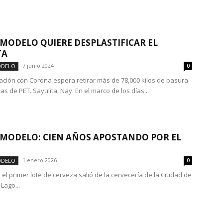
MODELO QUIERE DESPLASTIFICAR EL
TA
7 junio 2024
ODELO
0
ación con Corona espera retirar más de 78,000 kilos de basura
as de PET. Sayulita, Nay. En el marco de los días...
MODELO: CIEN AÑOS APOSTANDO POR EL
1 enero 2026
ODELO
0
el primer lote de cerveza salió de la cervecería de la Ciudad de
Lago...