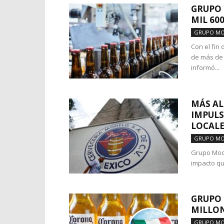
GRUPO 
MIL 60
GRUPO M
Con el fin
de más de 
informó...
MÁS AL
IMPULS
LOCALES
GRUPO M
Grupo Mode
impacto qu
GRUPO 
MILLON
GRUPO M