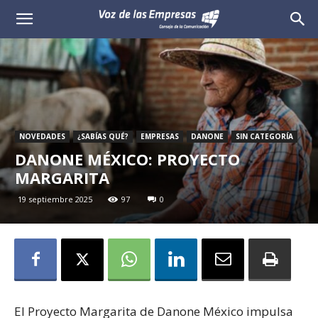
Voz
de
las
Empresas
NOVEDADES
¿SABÍAS QUÉ?
EMPRESAS
DANONE
SIN CATEGORÍA
DANONE MÉXICO: PROYECTO
MARGARITA
19 septiembre 2025
97
0
El Proyecto Margarita de Danone México impulsa