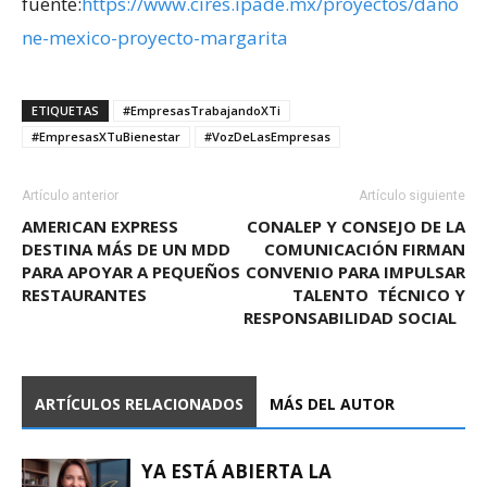
fuente:
https://www.cires.ipade.mx/proyectos/dano
ne-mexico-proyecto-margarita
ETIQUETAS
#EmpresasTrabajandoXTi
#EmpresasXTuBienestar
#VozDeLasEmpresas
Artículo anterior
Artículo siguiente
AMERICAN EXPRESS
CONALEP Y CONSEJO DE LA
DESTINA MÁS DE UN MDD
COMUNICACIÓN FIRMAN
PARA APOYAR A PEQUEÑOS
CONVENIO PARA IMPULSAR
RESTAURANTES
TALENTO TÉCNICO Y
RESPONSABILIDAD SOCIAL
ARTÍCULOS RELACIONADOS
MÁS DEL AUTOR
YA ESTÁ ABIERTA LA