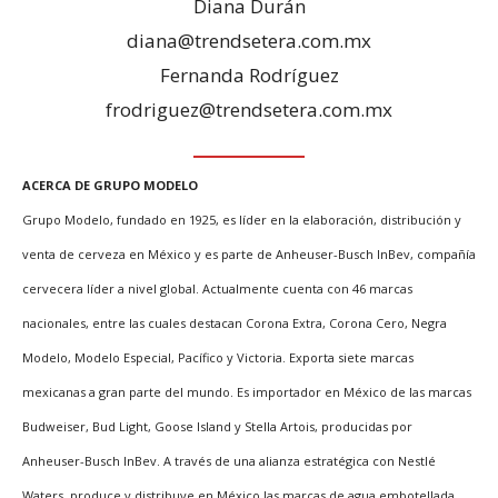
Diana Durán
diana@trendsetera.com.mx
Fernanda Rodríguez
frodriguez@trendsetera.com.mx
ACERCA DE GRUPO MODELO
Grupo Modelo, fundado en 1925, es líder en la elaboración, distribución y
venta de cerveza en México y es parte de Anheuser-Busch InBev, compañía
cervecera líder a nivel global. Actualmente cuenta con 46 marcas
nacionales, entre las cuales destacan Corona Extra, Corona Cero, Negra
Modelo, Modelo Especial, Pacífico y Victoria. Exporta siete marcas
mexicanas a gran parte del mundo. Es importador en México de las marcas
Budweiser, Bud Light, Goose Island y Stella Artois, producidas por
Anheuser-Busch InBev. A través de una alianza estratégica con Nestlé
Waters, produce y distribuye en México las marcas de agua embotellada