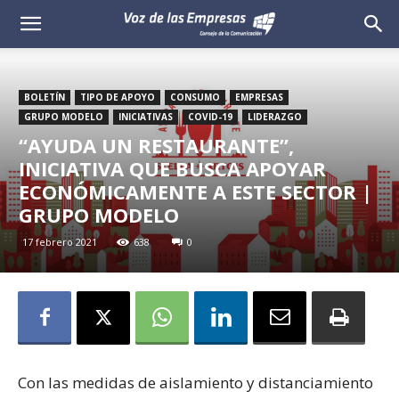
Voz
de
BOLETÍN
TIPO DE APOYO
CONSUMO
EMPRESAS
las
GRUPO MODELO
INICIATIVAS
COVID-19
LIDERAZGO
“AYUDA UN RESTAURANTE”,
Empresas
INICIATIVA QUE BUSCA APOYAR
ECONÓMICAMENTE A ESTE SECTOR |
GRUPO MODELO
17 febrero 2021
638
0
Con las medidas de aislamiento y distanciamiento