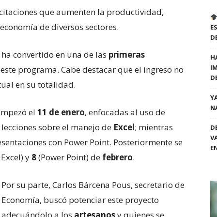
itaciones que aumenten la productividad,
 economía de diversos sectores.
E
D
e ha convertido en una de las
primeras
H
I
este programa. Cabe destacar que el ingreso no
D
tual en su totalidad.
Y
N
empezó el
11 de enero
, enfocadas al uso de
n lecciones sobre el manejo de
Excel
; mientras
D
V
esentaciones con Power Point. Posteriormente se
E
 Excel) y
8
(Power Point) de
febrero
.
Por su parte, Carlos Bárcena Pous, secretario de
Economía, buscó potenciar este proyecto
adecuándolo a los
artesanos
y quienes se