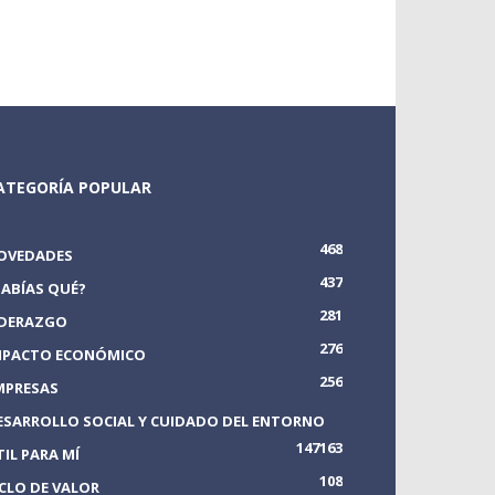
ATEGORÍA POPULAR
468
OVEDADES
437
SABÍAS QUÉ?
281
IDERAZGO
276
MPACTO ECONÓMICO
256
MPRESAS
ESARROLLO SOCIAL Y CUIDADO DEL ENTORNO
147
163
TIL PARA MÍ
108
ICLO DE VALOR