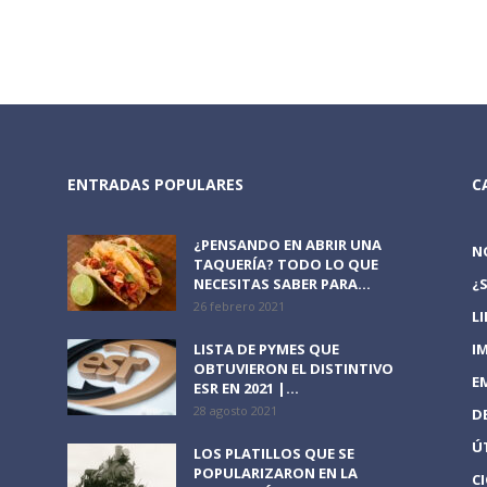
ENTRADAS POPULARES
C
¿PENSANDO EN ABRIR UNA
N
TAQUERÍA? TODO LO QUE
NECESITAS SABER PARA...
¿
26 febrero 2021
L
LISTA DE PYMES QUE
I
OBTUVIERON EL DISTINTIVO
E
ESR EN 2021 |...
28 agosto 2021
D
Ú
LOS PLATILLOS QUE SE
POPULARIZARON EN LA
C