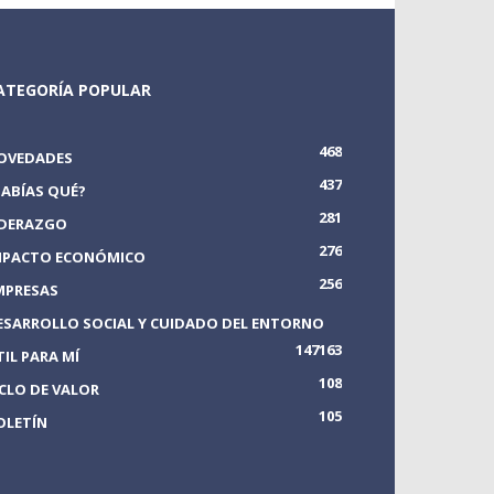
ATEGORÍA POPULAR
468
OVEDADES
437
SABÍAS QUÉ?
281
IDERAZGO
276
MPACTO ECONÓMICO
256
MPRESAS
ESARROLLO SOCIAL Y CUIDADO DEL ENTORNO
147
163
TIL PARA MÍ
108
ICLO DE VALOR
105
OLETÍN