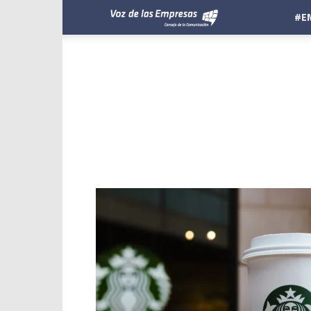
Voz
#E
de
las
Empresas