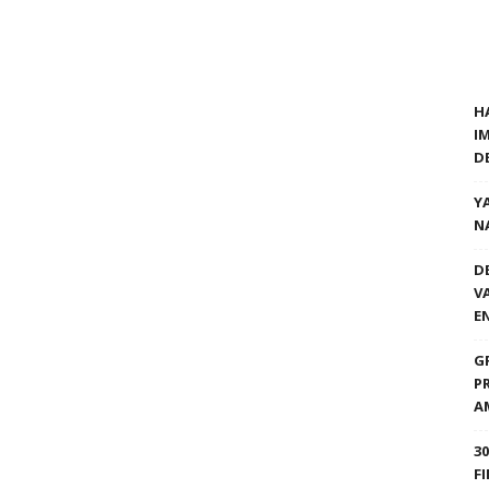
H
I
D
Y
N
D
V
E
G
P
A
3
F