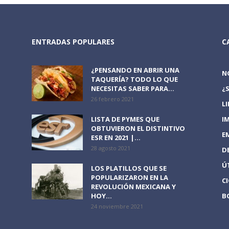
ENTRADAS POPULARES
C
¿PENSANDO EN ABRIR UNA
N
TAQUERÍA? TODO LO QUE
NECESITAS SABER PARA...
¿
26 febrero 2021
L
LISTA DE PYMES QUE
I
OBTUVIERON EL DISTINTIVO
E
ESR EN 2021 |...
28 agosto 2021
D
Ú
LOS PLATILLOS QUE SE
POPULARIZARON EN LA
C
REVOLUCIÓN MEXICANA Y
HOY...
B
24 noviembre 2021