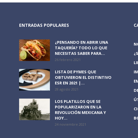
ENTRADAS POPULARES
C
¿PENSANDO EN ABRIR UNA
N
TAQUERÍA? TODO LO QUE
NECESITAS SABER PARA...
¿
26 febrero 2021
L
LISTA DE PYMES QUE
I
OBTUVIERON EL DISTINTIVO
E
ESR EN 2021 |...
28 agosto 2021
D
Ú
LOS PLATILLOS QUE SE
POPULARIZARON EN LA
C
REVOLUCIÓN MEXICANA Y
HOY...
B
24 noviembre 2021