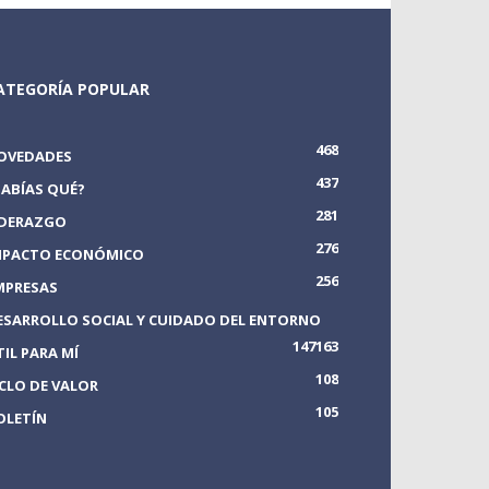
ATEGORÍA POPULAR
468
OVEDADES
437
SABÍAS QUÉ?
281
IDERAZGO
276
MPACTO ECONÓMICO
256
MPRESAS
ESARROLLO SOCIAL Y CUIDADO DEL ENTORNO
147
163
TIL PARA MÍ
108
ICLO DE VALOR
105
OLETÍN