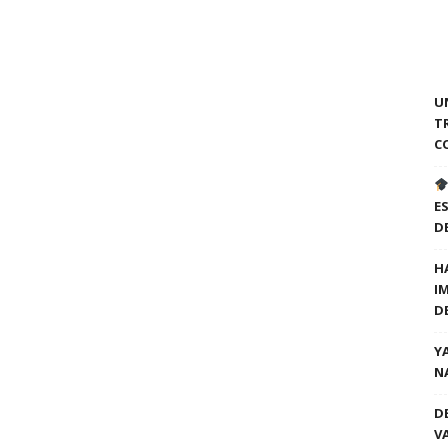
U
T
C
E
D
H
I
D
Y
N
D
V