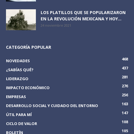
LOS PLATILLOS QUE SE POPULARIZARON
EN LA REVOLUCIÓN MEXICANA Y HOY...
24 noviembre 2021
CATEGORÍA POPULAR
468
NOVEDADES
437
¿SABÍAS QUÉ?
281
LIDERAZGO
276
IMPACTO ECONÓMICO
256
EMPRESAS
163
DESARROLLO SOCIAL Y CUIDADO DEL ENTORNO
147
ÚTIL PARA MÍ
108
CICLO DE VALOR
105
BOLETÍN