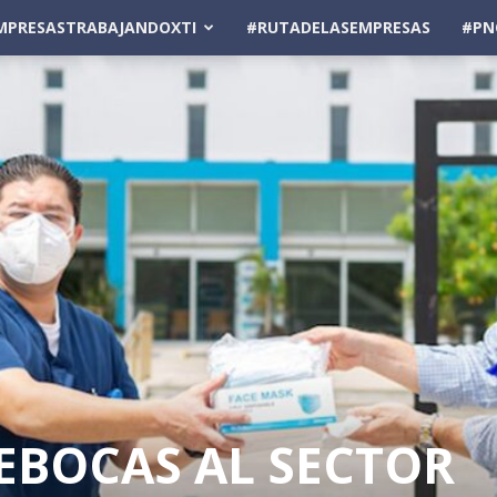
MPRESASTRABAJANDOXTI
#RUTADELASEMPRESAS
#PN
BOCAS AL SECTOR