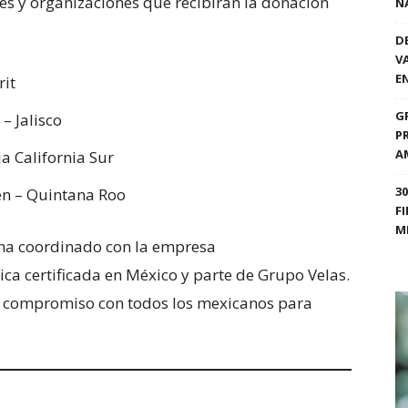
es y organizaciones que recibirán la donación
N
D
V
E
rit
G
– Jalisco
P
A
a California Sur
3
en – Quintana Roo
F
M
e ha coordinado con la empresa
a certificada en México y parte de Grupo Velas.
 compromiso con todos los mexicanos para