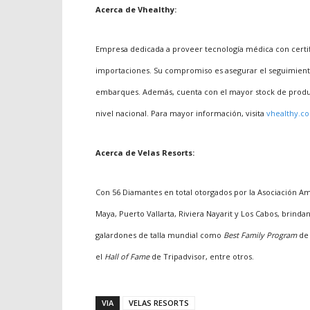
Acerca de Vhealthy:
Empresa dedicada a proveer tecnología médica con certif
importaciones. Su compromiso es asegurar el seguimiento
embarques. Además, cuenta con el mayor stock de product
nivel nacional. Para mayor información, visita
vhealthy.c
Acerca de Velas Resorts:
Con 56 Diamantes en total otorgados por la Asociación Ame
Maya, Puerto Vallarta, Riviera Nayarit y Los Cabos, brind
galardones de talla mundial como
Best Family Program
de
el
Hall of Fame
de Tripadvisor, entre otros.
VIA
VELAS RESORTS