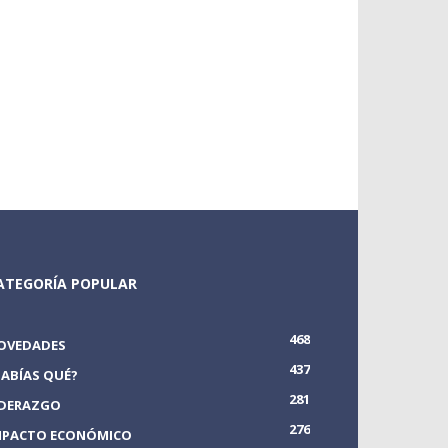
ATEGORÍA POPULAR
468
OVEDADES
437
SABÍAS QUÉ?
281
IDERAZGO
276
MPACTO ECONÓMICO