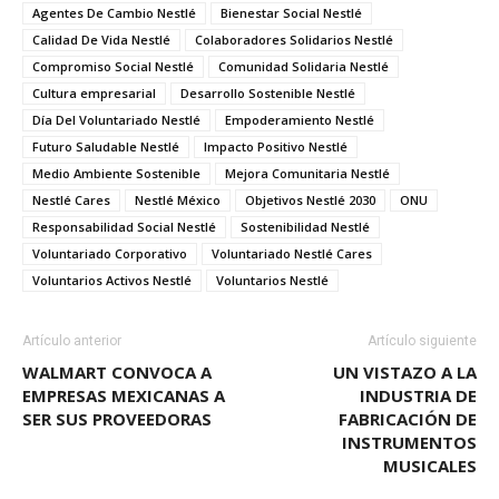
Agentes De Cambio Nestlé
Bienestar Social Nestlé
Calidad De Vida Nestlé
Colaboradores Solidarios Nestlé
Compromiso Social Nestlé
Comunidad Solidaria Nestlé
Cultura empresarial
Desarrollo Sostenible Nestlé
Día Del Voluntariado Nestlé
Empoderamiento Nestlé
Futuro Saludable Nestlé
Impacto Positivo Nestlé
Medio Ambiente Sostenible
Mejora Comunitaria Nestlé
Nestlé Cares
Nestlé México
Objetivos Nestlé 2030
ONU
Responsabilidad Social Nestlé
Sostenibilidad Nestlé
Voluntariado Corporativo
Voluntariado Nestlé Cares
Voluntarios Activos Nestlé
Voluntarios Nestlé
Artículo anterior
Artículo siguiente
WALMART CONVOCA A
UN VISTAZO A LA
EMPRESAS MEXICANAS A
INDUSTRIA DE
SER SUS PROVEEDORAS
FABRICACIÓN DE
INSTRUMENTOS
MUSICALES