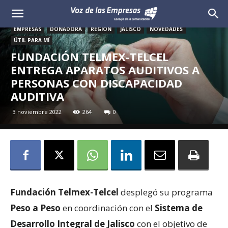
Voz
EMPRESAS
DONADORA
REGIÓN
JALISCO
NOVEDADES
de
ÚTIL PARA MÍ
FUNDACIÓN TELMEX-TELCEL
las
ENTREGA APARATOS AUDITIVOS A
PERSONAS CON DISCAPACIDAD
Empresas
AUDITIVA
3 noviembre 2022
264
0
Fundación Telmex-Telcel
desplegó su programa
Peso a Peso
en coordinación con el
Sistema de
Desarrollo Integral de Jalisco
con el objetivo de