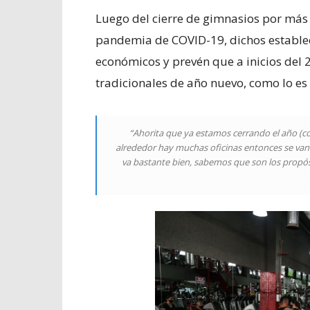
Luego del cierre de gimnasios por más 
pandemia de COVID-19, dichos estable
económicos y prevén que a inicios del 
tradicionales de año nuevo, como lo es
“Ahorita que ya estamos cerrando el año (co
alrededor hay muchas oficinas entonces se van 
va bastante bien, sabemos que son los propós