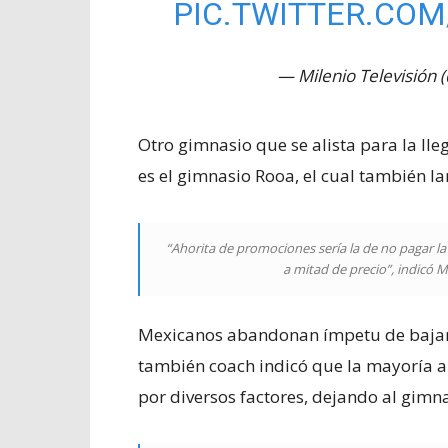
PIC.TWITTER.COM
— Milenio Televisión 
Otro gimnasio que se alista para la ll
es el gimnasio Rooa, el cual también l
“Ahorita de promociones sería la de no pagar la
a mitad de precio”, indicó 
​Mexicanos abandonan ímpetu de bajar 
también coach indicó que la mayoría 
por diversos factores, dejando al gimna