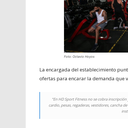
Foto: Octavio Hoyos
La encargada del establecimiento puntu
ofertas para encarar la demanda que v
“En HD Sport Fitness no se cobra inscripción 
cardio, pesas, regaderas, vestidores, cancha de
inst