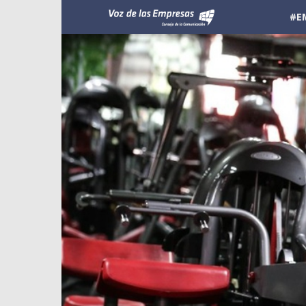
Voz
#E
de
las
Empresas