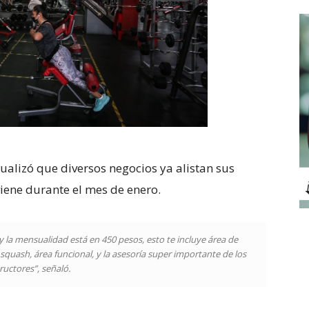
alizó que diversos negocios ya alistan sus
iene durante el mes de enero.
y la mensualidad está en 450 pesos, esto te incluye área de
 squash, área funcional, y la asesoría super importante de los
ructores”, señaló.