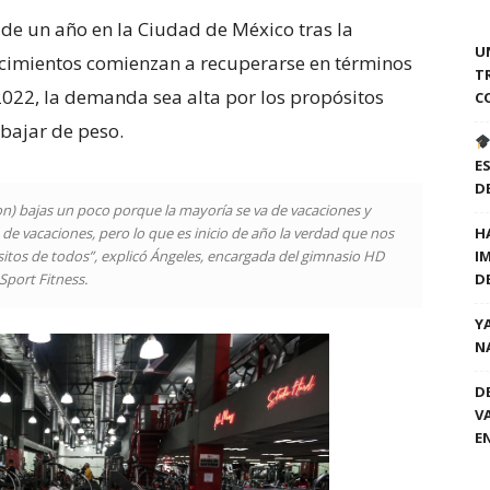
de un año en la Ciudad de México tras la
U
cimientos comienzan a recuperarse en términos
T
2022, la demanda sea alta por los propósitos
C
 bajar de peso.
E
D
n) bajas un poco porque la mayoría se va de vacaciones y
de vacaciones, pero lo que es inicio de año la verdad que nos
H
itos de todos”, explicó Ángeles, encargada del gimnasio HD
I
Sport Fitness.
D
Y
N
D
V
E