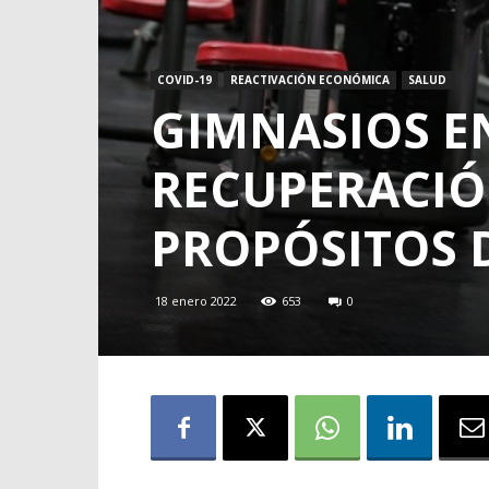
COVID-19
REACTIVACIÓN ECONÓMICA
SALUD
GIMNASIOS E
RECUPERACI
PROPÓSITOS 
18 enero 2022
653
0