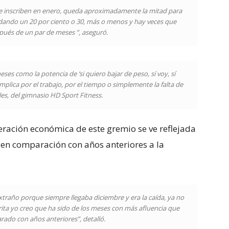
e inscriben en enero, queda aproximadamente la mitad para
edando un 20 por ciento o 30, más o menos y hay veces que
pués de un par de meses ”, aseguró.
ses como la potencia de ‘si quiero bajar de peso, sí voy, sí
omplica por el trabajo, por el tiempo o simplemente la falta de
es, del gimnasio HD Sport Fitness.
peración económica de este gremio se ve reflejada
r en comparación con años anteriores a la
raño porque siempre llegaba diciembre y era la caída, ya no
ita yo creo que ha sido de los meses con más afluencia que
ado con años anteriores”, detalló.