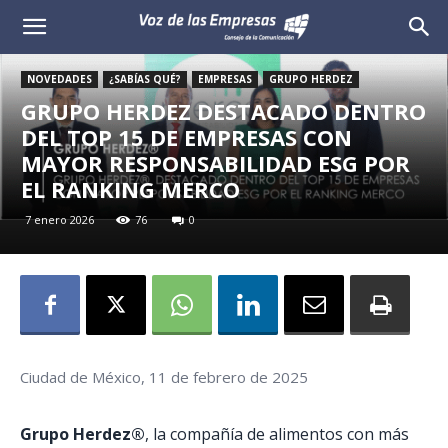
Voz
de
NOVEDADES
¿SABÍAS QUÉ?
EMPRESAS
GRUPO HERDEZ
GRUPO HERDEZ DESTACADO DENTRO
las
DEL TOP 15 DE EMPRESAS CON
MAYOR RESPONSABILIDAD ESG POR
Empresas
EL RANKING MERCO
7 enero 2026
76
0
Ciudad de México, 11 de febrero de 2025
Grupo Herdez®
, la compañía de alimentos con más