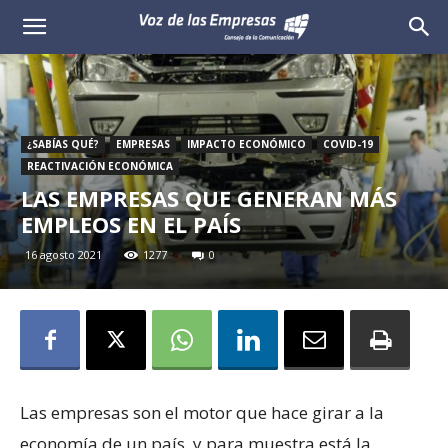
Voz
de
las
¿SABÍAS QUÉ?
EMPRESAS
IMPACTO ECONÓMICO
COVID-19
REACTIVACIÓN ECONÓMICA
Empresas
LAS EMPRESAS QUE GENERAN MÁS
EMPLEOS EN EL PAÍS
16 agosto 2021
1277
0
Las empresas son el motor que hace girar a la
economía de un país, y para muestra está la