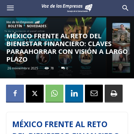
Voz
de
BOLETÍN
NOVEDADES
MÉXICO FRENTE AL RETO DEL
las
BIENESTAR FINANCIERO: CLAVES
PARAAHORRAR CON VISIÓN A LARGO
Empresas
PLAZO
26 noviembre 2025
78
0
MÉXICO FRENTE AL RETO