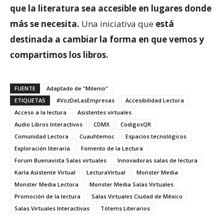
que la literatura sea accesible en lugares donde
más se necesita.
Una iniciativa que
está
destinada a cambiar la forma en que vemos y
compartimos los libros.
FUENTE
Adaptado de "Milenio"
ETIQUETAS
#VozDeLasEmpresas
Accesibilidad Lectora
Acceso a la lectura
Asistentes virtuales
Audio Libros Interactivos
CDMX
CodigosQR
Comunidad Lectora
Cuauhtemoc
Espacios tecnológicos
Exploración literaria
Fomento de la Lectura
Forum Buenavista Salas virtuales
Innovadoras salas de lectura
Karla Asistente Virtual
LecturaVirtual
Monster Media
Monster Media Lectora
Monster Media Salas Virtuales
Promoción de la lectura
Salas Virtuales Ciudad de México
Salas Virtuales Interactivas
Tótems Literarios