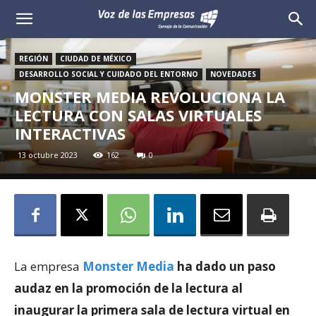
Voz
de
REGIÓN
CIUDAD DE MÉXICO
DESARROLLO SOCIAL Y CUIDADO DEL ENTORNO
NOVEDADES
las
MONSTER MEDIA REVOLUCIONA LA
LECTURA CON SALAS VIRTUALES
Empresas
INTERACTIVAS
13 octubre 2023
162
0
La empresa
Monster Media
ha dado un paso
audaz en la promoción de la lectura al
inaugurar la primera sala de lectura virtual en