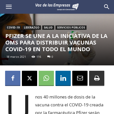
Voz
de
COVID-19
LIDERAZGO
SALUD
SERVICIOS PÚBLICOS
las
PFIZER SE UNE A LA INICIATIVA DE LA
OMS PARA DISTRIBUIR VACUNAS
Empresas
COVID-19 EN TODO EL MUNDO
18 marzo 2021
116
0
U
nos 40 millones de dosis de la
vacuna contra el COVID-19 creada
por la farmacéutica Pfizer serán