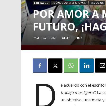
LIDERAZGO
¿DÓNDE QUIERES APOYAR?
NEGOCIOS
POR AMOR A 
FUTURO, ¡HA
25 diciembre 2021
431
0
D
e acuerdo con el escrit
trabajo más ligero”.
La c
un objetivo, una meta y 