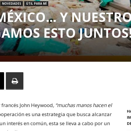
NOVEDADES
ÚTIL PARA MÍ
MÉXICO… Y NUESTR
GAMOS ESTO JUNTOS
or francés John Heywood
, “muchas manos hacen el
H
ooperación es una estrategia que busca alcanzar
I
un interés en común, esta se lleva a cabo por un
D