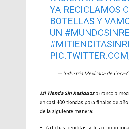
YA RECICLAMOS CA
BOTELLAS Y VAM
UN
#MUNDOSINRE
#MITIENDITASINR
PIC.TWITTER.CO
— Industria Mexicana de Coca-
Mi Tienda Sin Residuos
arrancó a med
en casi 400 tiendas para finales de añ
de la siguiente manera:
A dichas tienditas se les proporcion