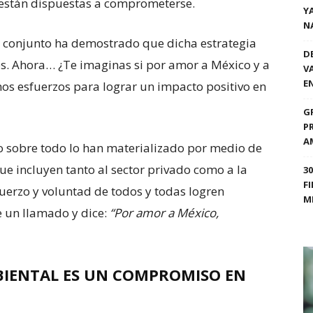
están dispuestas a comprometerse.
Y
N
 en conjunto ha demostrado que dicha estrategia
D
es. Ahora… ¿Te imaginas si por amor a México y a
V
E
os esfuerzos para lograr un impacto positivo en
G
P
A
o sobre todo lo han materializado por medio de
ue incluyen tanto al sector privado como a la
3
F
uerzo y voluntad de todos y todas logren
M
 un llamado y dice:
“Por amor a México,
MBIENTAL ES UN COMPROMISO EN