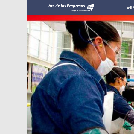
Voz
#E
de
las
Empresas