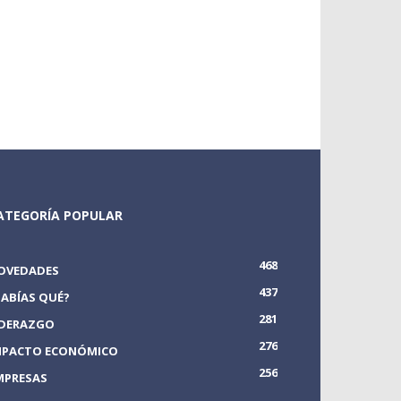
ATEGORÍA POPULAR
468
OVEDADES
437
SABÍAS QUÉ?
281
IDERAZGO
276
MPACTO ECONÓMICO
256
MPRESAS