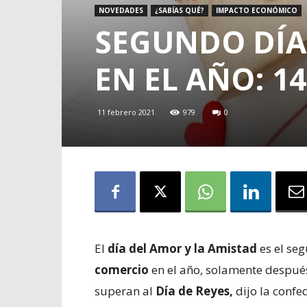
NOVEDADES
¿SABÍAS QUÉ?
IMPACTO ECONÓMICO
SEGUNDO DÍA
EN EL AÑO: 1
11 febrero 2021
979
0
El
día del Amor y la Amistad
es el se
comercio
en el año, solamente después
superan al
Día de Reyes,
dijo la conf