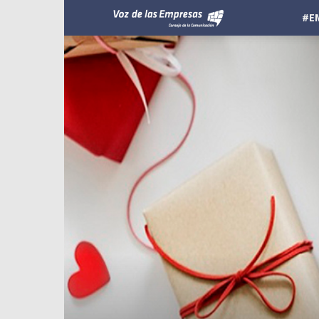
Voz
#E
de
las
Empresas