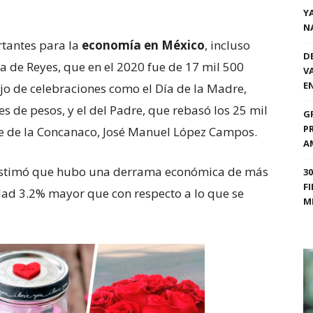
Y
N
rtantes para la
economía en México
, incluso
D
a de Reyes, que en el 2020 fue de 17 mil 500
V
E
ajo de celebraciones como el Día de la Madre,
s de pesos, y el del Padre, que rebasó los 25 mil
G
P
nte de la Concanaco, José Manuel López Campos.
A
 estimó que hubo una derrama económica de más
3
F
dad 3.2% mayor que con respecto a lo que se
M