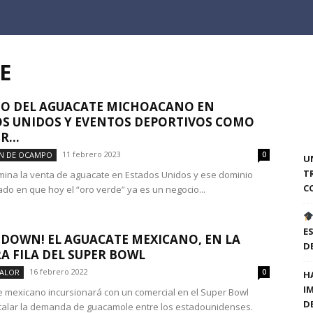
E
ITO DEL AGUACATE MICHOACANO EN
S UNIDOS Y EVENTOS DEPORTIVOS COMO
R...
11 febrero 2023
N DE OCAMPO
0
U
T
ina la venta de aguacate en Estados Unidos y ese dominio
C
ado en que hoy el “oro verde” ya es un negocio...
E
DOWN! EL AGUACATE MEXICANO, EN LA
D
A FILA DEL SUPER BOWL
16 febrero 2022
VALOR
0
H
I
e mexicano incursionará con un comercial en el Super Bowl
D
alar la demanda de guacamole entre los estadounidenses.