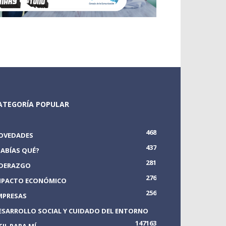
ATEGORÍA POPULAR
468
OVEDADES
437
SABÍAS QUÉ?
281
IDERAZGO
276
MPACTO ECONÓMICO
256
MPRESAS
ESARROLLO SOCIAL Y CUIDADO DEL ENTORNO
147
163