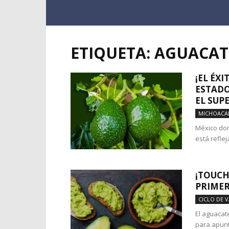
ETIQUETA: AGUACAT
¡EL ÉX
ESTADO
EL SUPE
MICHOACA
México dom
está reflej
¡TOUCH
PRIMER
CICLO DE 
El aguacat
para apunt