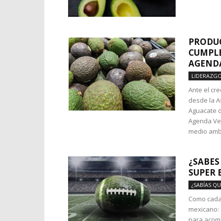
PRODU
CUMPL
AGEND
LIDERAZG
Ante el cr
desde la A
Aguacate 
Agenda Ver
medio amb
¿SABES
SUPER 
¿SABÍAS QU
Como cada 
mexicano: 
para acompa