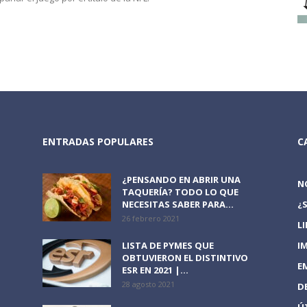
ENTRADAS POPULARES
C
¿PENSANDO EN ABRIR UNA
N
TAQUERÍA? TODO LO QUE
NECESITAS SABER PARA...
¿
26 febrero 2021
L
LISTA DE PYMES QUE
I
OBTUVIERON EL DISTINTIVO
E
ESR EN 2021 |...
28 agosto 2021
D