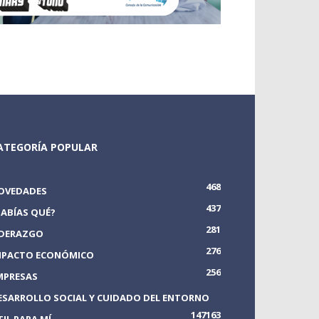
ATEGORÍA POPULAR
468
OVEDADES
437
SABÍAS QUÉ?
281
IDERAZGO
276
MPACTO ECONÓMICO
256
MPRESAS
ESARROLLO SOCIAL Y CUIDADO DEL ENTORNO
147
163