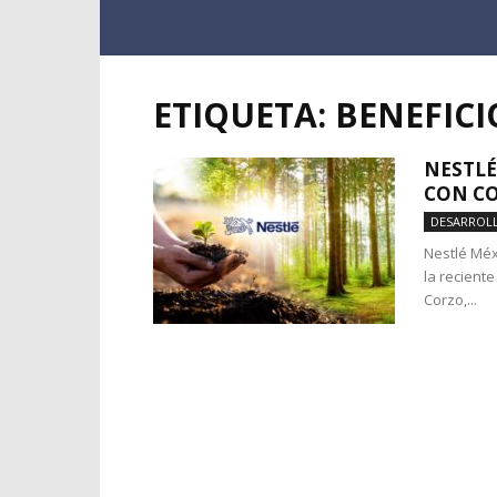
ETIQUETA: BENEFIC
NESTLÉ
CON C
DESARROLL
Nestlé Méx
la recient
Corzo,...