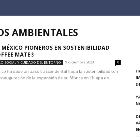
IOS AMBIENTALES
 MÉXICO PIONEROS EN SOSTENIBILIDAD
OFFEE MATE®
9 diciembre 2023
O SOCIAL Y CUIDADO DEL ENTORNO
0
H
ico ha dado un paso trascendental hacia la sostenibilidad con
I
e inauguración de la expansión de su fábrica en Chiapa de
D
Y
N
D
V
E