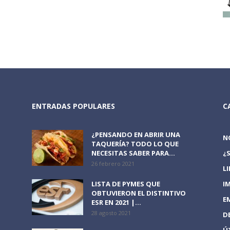
ENTRADAS POPULARES
C
¿PENSANDO EN ABRIR UNA
N
TAQUERÍA? TODO LO QUE
NECESITAS SABER PARA...
¿
26 febrero 2021
L
LISTA DE PYMES QUE
I
OBTUVIERON EL DISTINTIVO
E
ESR EN 2021 |...
28 agosto 2021
D