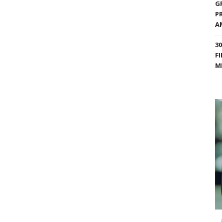
G
P
A
3
F
M