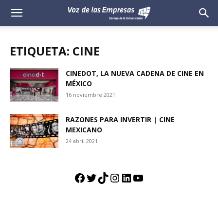
Voz
de
ETIQUETA: CINE
las
CINEDOT, LA NUEVA CADENA DE CINE EN
MÉXICO
Empresas
16 noviembre 2021
RAZONES PARA INVERTIR | CINE
MEXICANO
24 abril 2021
Facebook
Twitter
TikTok
Instagram
LinkedIn
YouTube