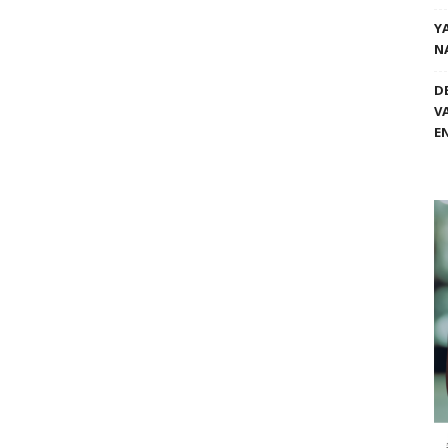
Y
N
D
V
E