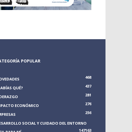
ATEGORÍA POPULAR
468
OVEDADES
437
SABÍAS QUÉ?
281
IDERAZGO
276
MPACTO ECONÓMICO
256
MPRESAS
ESARROLLO SOCIAL Y CUIDADO DEL ENTORNO
147
163