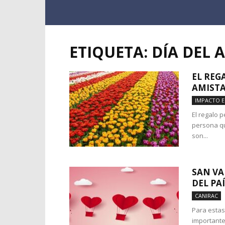
ETIQUETA: DÍA DEL 
EL REG
AMISTA
IMPACTO 
El regalo 
persona qu
son...
SAN VA
DEL PA
CANIRAC
Para estas
importante