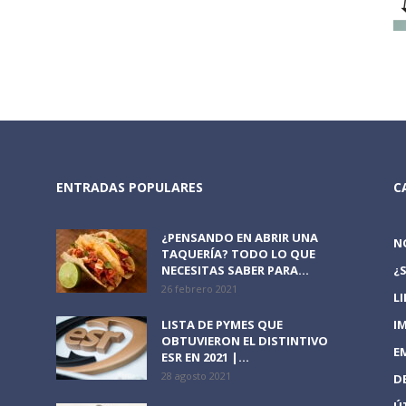
ENTRADAS POPULARES
C
¿PENSANDO EN ABRIR UNA
N
TAQUERÍA? TODO LO QUE
NECESITAS SABER PARA...
¿
26 febrero 2021
L
LISTA DE PYMES QUE
I
OBTUVIERON EL DISTINTIVO
E
ESR EN 2021 |...
28 agosto 2021
D