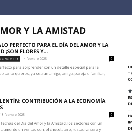
AMOR Y LA AMISTAD
ALO PERFECTO PARA EL DÍA DEL AMOR Y LA
D ¡SON FLORES Y...
14 febrero 2023
ECONÓMICO
0
U
perfecto para sorprender con un detalle especial para la
T
e tanto quieres, ya sea un amigo, amiga, pareja o familiar,
C
E
LENTÍN: CONTRIBUCIÓN A LA ECONOMÍA
D
ÍS
13 febrero 2023
0
H
I
 fechas del Día del Amor y la Amistad, los sectores con un
D
 aumento en ventas son; el chocolatero, restaurantero y