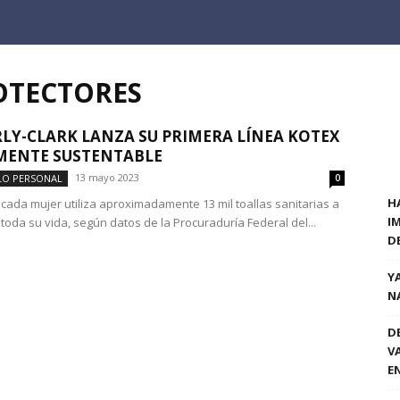
OTECTORES
LY-CLARK LANZA SU PRIMERA LÍNEA KOTEX
MENTE SUSTENTABLE
13 mayo 2023
LO PERSONAL
0
H
 cada mujer utiliza aproximadamente 13 mil toallas sanitarias a
I
 toda su vida, según datos de la Procuraduría Federal del...
D
Y
N
D
V
E