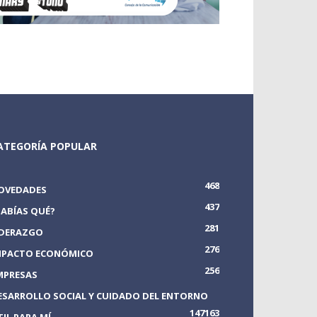
ATEGORÍA POPULAR
468
OVEDADES
437
SABÍAS QUÉ?
281
IDERAZGO
276
MPACTO ECONÓMICO
256
MPRESAS
ESARROLLO SOCIAL Y CUIDADO DEL ENTORNO
147
163