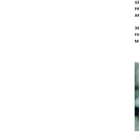
G
P
A
3
F
M