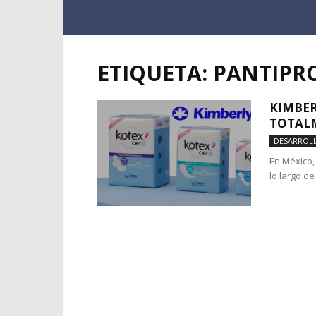
ETIQUETA: PANTIPR
KIMBER
TOTAL
DESARROL
En México,
lo largo de