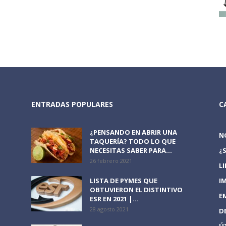
ENTRADAS POPULARES
C
¿PENSANDO EN ABRIR UNA
N
TAQUERÍA? TODO LO QUE
NECESITAS SABER PARA...
¿
26 febrero 2021
L
LISTA DE PYMES QUE
I
OBTUVIERON EL DISTINTIVO
E
ESR EN 2021 |...
28 agosto 2021
D