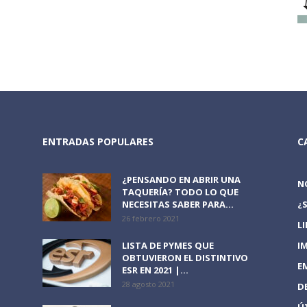
ENTRADAS POPULARES
C
¿PENSANDO EN ABRIR UNA
N
TAQUERÍA? TODO LO QUE
NECESITAS SABER PARA...
¿
26 febrero 2021
L
LISTA DE PYMES QUE
I
OBTUVIERON EL DISTINTIVO
E
ESR EN 2021 |...
28 agosto 2021
D