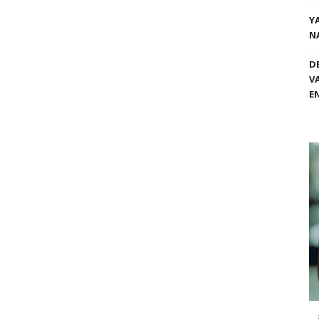
Y
N
D
V
E