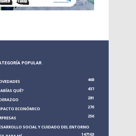
ATEGORÍA POPULAR
468
OVEDADES
437
SABÍAS QUÉ?
281
IDERAZGO
276
MPACTO ECONÓMICO
256
MPRESAS
ESARROLLO SOCIAL Y CUIDADO DEL ENTORNO
147
163