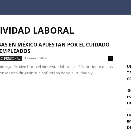
IVIDAD LABORAL
AS EN MÉXICO APUESTAN POR EL CUIDADO
 EMPLEADOS
17 enero 2024
LO PERSONAL
0
U
o significativo hacia el bienestar laboral, el 80 por ciento de las
T
n México dirigirán sus esfuerzos hacia el cuidado y...
C
E
D
H
I
D