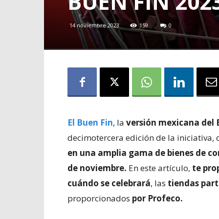
BUEN FIN 202
14 noviembre 2023
159
0
El Buen Fin
, la
versión mexicana del 
decimotercera edición de la iniciativa,
en una amplia gama de bienes de co
de noviembre.
En este artículo,
te pro
cuándo se celebrará
, las
tiendas part
proporcionados
por Profeco.