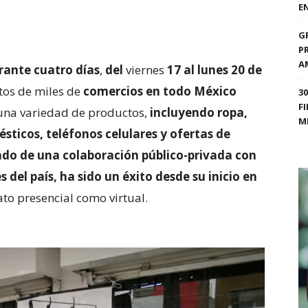
E
G
P
A
urante cuatro días
,
del
viernes
17 al lunes 20 de
tos de miles de
comercios en todo México
3
F
una variedad de productos,
incluyendo ropa,
M
ticos, teléfonos celulares y ofertas de
tado de una colaboración público-privada con
 del país, ha sido un éxito desde su inicio en
ato presencial como virtual.