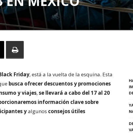
3 EN MÉXICO
Black Friday
, está a la vuelta de la esquina. Esta
H
 que
busca ofrecer descuentos y promociones
I
nsumo y viajes
,
se llevará a cabo del 17 al 20
D
porcionaremos información clave sobre
Y
icipantes y
algunos
consejos útiles
N
D
V