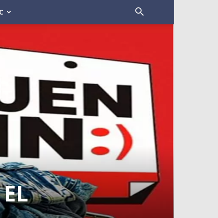
C
 EL