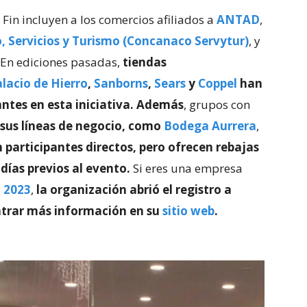
 Fin incluyen a los comercios afiliados a
ANT
A
D
,
 Servicios y Turismo (Concanaco Servytur)
, y
. En ediciones pasadas,
tiendas
lacio de Hierro
,
Sanborns
,
Sears
y
Coppel
han
pantes en esta iniciativa. Además
, grupos con
 sus líneas de negocio, como
Bodega Aurrera
,
 participantes directos, pero ofrecen rebajas
días previos al evento.
Si eres una empresa
 2023
,
la organización abrió el registro a
trar más información en su
sitio web
.