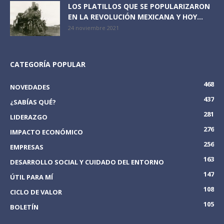
LOS PLATILLOS QUE SE POPULARIZARON
EN LA REVOLUCIÓN MEXICANA Y HOY...
24 noviembre 2021
CATEGORÍA POPULAR
468
NOVEDADES
437
¿SABÍAS QUÉ?
281
LIDERAZGO
276
IMPACTO ECONÓMICO
256
EMPRESAS
163
DESARROLLO SOCIAL Y CUIDADO DEL ENTORNO
147
ÚTIL PARA MÍ
108
CICLO DE VALOR
105
BOLETÍN