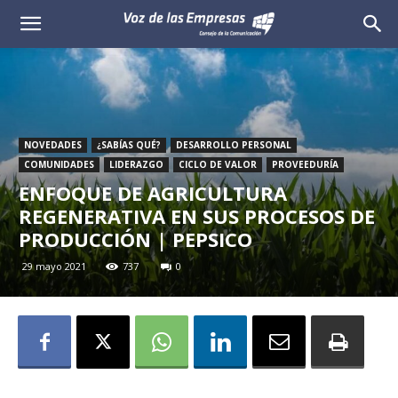
Voz
de
las
NOVEDADES
¿SABÍAS QUÉ?
DESARROLLO PERSONAL
Empresas
COMUNIDADES
LIDERAZGO
CICLO DE VALOR
PROVEEDURÍA
ENFOQUE DE AGRICULTURA
REGENERATIVA EN SUS PROCESOS DE
PRODUCCIÓN | PEPSICO
29 mayo 2021
737
0