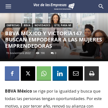
Voz
de
EMPRESAS
BBVA
NOVEDADES
ÚTIL PARA MÍ
las
BBVA MÉXICO Y VICTORIA147
BUSCAN EMPODERAR A LAS MUJERES
Empresas
EMPRENDEDORAS
19 noviembre 2022
190
0
BBVA México
se rige por la igualdad y busca que
todas las personas tengan oportunidades. Por este
motivo, y por tercer año, renovó su alianza con